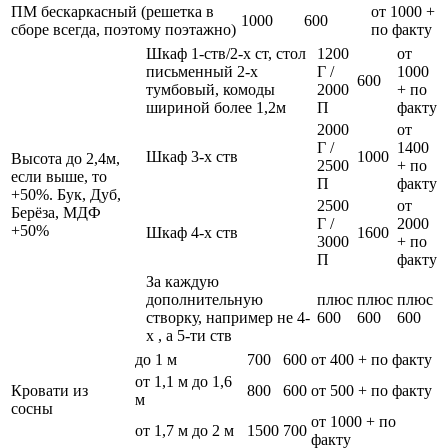
ПМ бескаркасный (решетка в
от 1000 +
1000
600
сборе всегда, поэтому поэтажно)
по факту
Шкаф 1-ств/2-х ст, стол
1200
от
письменный 2-х
Г /
1000
600
тумбовый, комоды
2000
+ по
шириной более 1,2м
П
факту
2000
от
Г /
1400
Шкаф 3-х ств
1000
Высота до 2,4м,
2500
+ по
если выше, то
П
факту
+50%. Бук, Дуб,
2500
от
Берёза, МДФ
Г /
2000
+50%
Шкаф 4-х ств
1600
3000
+ по
П
факту
За каждую
дополнительную
плюс
плюс
плюс
створку, например не 4-
600
600
600
х , а 5-ти ств
до 1 м
700
600
от 400 + по факту
от 1,1 м до 1,6
Кровати из
800
600
от 500 + по факту
м
сосны
от 1000 + по
от 1,7 м до 2 м
1500
700
факту