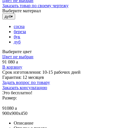
Цвет не выбран
Заказать товар по своему чертежу
Выберите материал
дуб
▾
сосна
береза
бук
дуб
Выберите цвет
Цвет не выбран
91 080
a
В корзину
Срок изготовления:
10-15 рабочих дней
Гарантия:
12 месяцев
Задать вопрос по товару
Заказать консультацию
Это бесплатно!
Размер:
91080
a
900x900x450
Описание