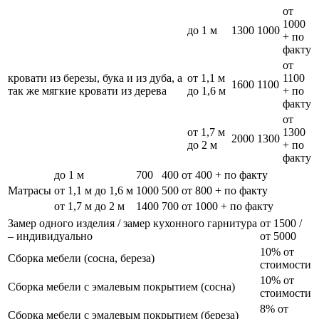
от
1000
до 1 м
1300
1000
+ по
факту
от
кровати из березы, бука и из дуба, а
от 1,1 м
1100
1600
1100
так же мягкие кровати из дерева
до 1,6 м
+ по
факту
от
от 1,7 м
1300
2000
1300
до 2 м
+ по
факту
до 1 м
700
400
от 400 + по факту
Матрасы
от 1,1 м до 1,6 м
1000
500
от 800 + по факту
от 1,7 м до 2 м
1400
700
от 1000 + по факту
Замер одного изделия / замер кухонного гарнитура
от 1500 /
– индивидуально
от 5000
10% от
Сборка мебели (сосна, береза)
стоимости
10% от
Сборка мебели с эмалевым покрытием (сосна)
стоимости
8% от
Сборка мебели с эмалевым покрытием (береза)