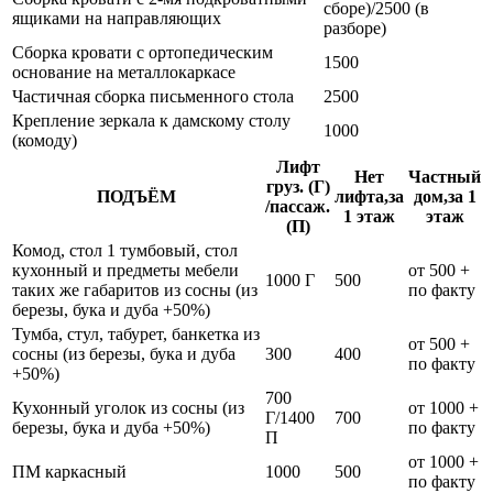
сборе)/2500 (в
ящиками на направляющих
разборе)
Сборка кровати с ортопедическим
1500
основание на металлокаркасе
Частичная сборка письменного стола
2500
Крепление зеркала к дамскому столу
1000
(комоду)
Лифт
Нет
Частный
груз. (Г)
ПОДЪЁМ
лифта,за
дом,за 1
/пассаж.
1 этаж
этаж
(П)
Комод, стол 1 тумбовый, стол
кухонный и предметы мебели
от 500 +
1000 Г
500
таких же габаритов из сосны (из
по факту
березы, бука и дуба +50%)
Тумба, стул, табурет, банкетка из
от 500 +
сосны (из березы, бука и дуба
300
400
по факту
+50%)
700
Кухонный уголок из сосны (из
от 1000 +
Г/1400
700
березы, бука и дуба +50%)
по факту
П
от 1000 +
ПМ каркасный
1000
500
по факту