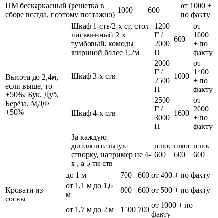
ПМ бескаркасный (решетка в
от 1000 +
1000
600
сборе всегда, поэтому поэтажно)
по факту
Шкаф 1-ств/2-х ст, стол
1200
от
письменный 2-х
Г /
1000
600
тумбовый, комоды
2000
+ по
шириной более 1,2м
П
факту
2000
от
Г /
1400
Шкаф 3-х ств
1000
Высота до 2,4м,
2500
+ по
если выше, то
П
факту
+50%. Бук, Дуб,
2500
от
Берёза, МДФ
Г /
2000
+50%
Шкаф 4-х ств
1600
3000
+ по
П
факту
За каждую
дополнительную
плюс
плюс
плюс
створку, например не 4-
600
600
600
х , а 5-ти ств
до 1 м
700
600
от 400 + по факту
от 1,1 м до 1,6
Кровати из
800
600
от 500 + по факту
м
сосны
от 1000 + по
от 1,7 м до 2 м
1500
700
факту