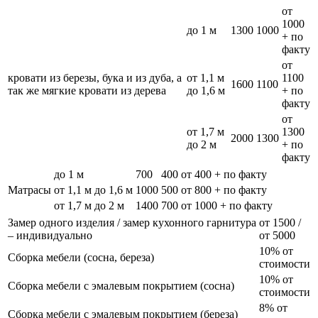
от
1000
до 1 м
1300
1000
+ по
факту
от
кровати из березы, бука и из дуба, а
от 1,1 м
1100
1600
1100
так же мягкие кровати из дерева
до 1,6 м
+ по
факту
от
от 1,7 м
1300
2000
1300
до 2 м
+ по
факту
до 1 м
700
400
от 400 + по факту
Матрасы
от 1,1 м до 1,6 м
1000
500
от 800 + по факту
от 1,7 м до 2 м
1400
700
от 1000 + по факту
Замер одного изделия / замер кухонного гарнитура
от 1500 /
– индивидуально
от 5000
10% от
Сборка мебели (сосна, береза)
стоимости
10% от
Сборка мебели с эмалевым покрытием (сосна)
стоимости
8% от
Сборка мебели с эмалевым покрытием (береза)