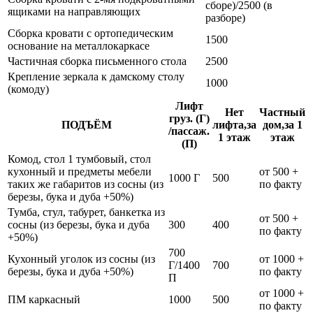
сборе)/2500 (в
ящиками на направляющих
разборе)
Сборка кровати с ортопедическим
1500
основание на металлокаркасе
Частичная сборка письменного стола
2500
Крепление зеркала к дамскому столу
1000
(комоду)
Лифт
Нет
Частный
груз. (Г)
ПОДЪЁМ
лифта,за
дом,за 1
/пассаж.
1 этаж
этаж
(П)
Комод, стол 1 тумбовый, стол
кухонный и предметы мебели
от 500 +
1000 Г
500
таких же габаритов из сосны (из
по факту
березы, бука и дуба +50%)
Тумба, стул, табурет, банкетка из
от 500 +
сосны (из березы, бука и дуба
300
400
по факту
+50%)
700
Кухонный уголок из сосны (из
от 1000 +
Г/1400
700
березы, бука и дуба +50%)
по факту
П
от 1000 +
ПМ каркасный
1000
500
по факту