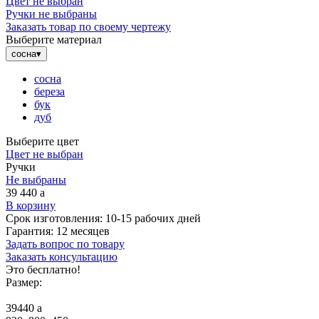
Цвет не выбран
Ручки не выбраны
Заказать товар по своему чертежу
Выберите материал
сосна
▾
сосна
береза
бук
дуб
Выберите цвет
Цвет не выбран
Ручки
Не выбраны
39 440
a
В корзину
Срок изготовления:
10-15 рабочих дней
Гарантия:
12 месяцев
Задать вопрос по товару
Заказать консультацию
Это бесплатно!
Размер:
39440
a