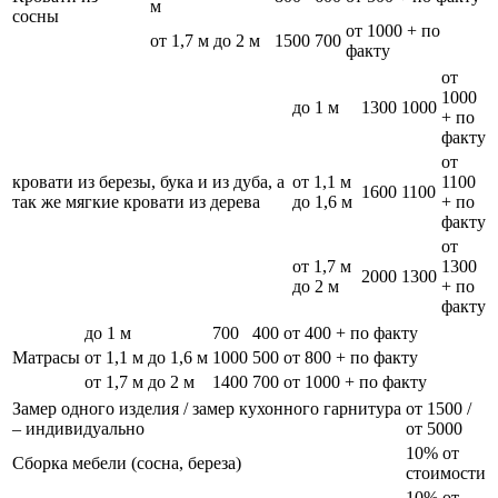
м
сосны
от 1000 + по
от 1,7 м до 2 м
1500
700
факту
от
1000
до 1 м
1300
1000
+ по
факту
от
кровати из березы, бука и из дуба, а
от 1,1 м
1100
1600
1100
так же мягкие кровати из дерева
до 1,6 м
+ по
факту
от
от 1,7 м
1300
2000
1300
до 2 м
+ по
факту
до 1 м
700
400
от 400 + по факту
Матрасы
от 1,1 м до 1,6 м
1000
500
от 800 + по факту
от 1,7 м до 2 м
1400
700
от 1000 + по факту
Замер одного изделия / замер кухонного гарнитура
от 1500 /
– индивидуально
от 5000
10% от
Сборка мебели (сосна, береза)
стоимости
10% от