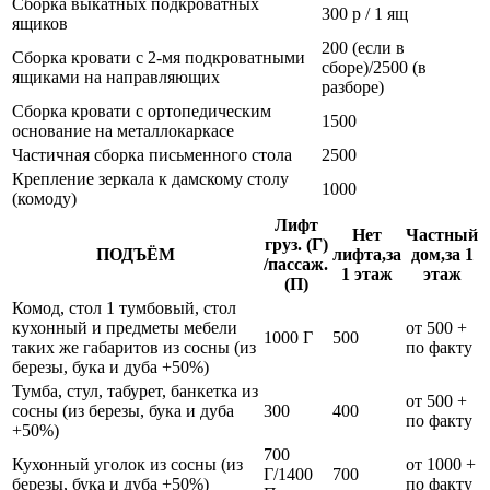
Сборка выкатных подкроватных
300 р / 1 ящ
ящиков
200 (если в
Сборка кровати с 2-мя подкроватными
сборе)/2500 (в
ящиками на направляющих
разборе)
Сборка кровати с ортопедическим
1500
основание на металлокаркасе
Частичная сборка письменного стола
2500
Крепление зеркала к дамскому столу
1000
(комоду)
Лифт
Нет
Частный
груз. (Г)
ПОДЪЁМ
лифта,за
дом,за 1
/пассаж.
1 этаж
этаж
(П)
Комод, стол 1 тумбовый, стол
кухонный и предметы мебели
от 500 +
1000 Г
500
таких же габаритов из сосны (из
по факту
березы, бука и дуба +50%)
Тумба, стул, табурет, банкетка из
от 500 +
сосны (из березы, бука и дуба
300
400
по факту
+50%)
700
Кухонный уголок из сосны (из
от 1000 +
Г/1400
700
березы, бука и дуба +50%)
по факту