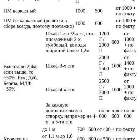
П
от 1000 +
ПМ каркасный
1000
500
по факту
ПМ бескаркасный (решетка в
от 1000 +
1000
600
сборе всегда, поэтому поэтажно)
по факту
Шкаф 1-ств/2-х ст, стол
1200
от
письменный 2-х
Г /
1000
600
тумбовый, комоды
2000
+ по
шириной более 1,2м
П
факту
2000
от
Г /
1400
Шкаф 3-х ств
1000
Высота до 2,4м,
2500
+ по
если выше, то
П
факту
+50%. Бук, Дуб,
2500
от
Берёза, МДФ
Г /
2000
+50%
Шкаф 4-х ств
1600
3000
+ по
П
факту
За каждую
дополнительную
плюс
плюс
плюс
створку, например не 4-
600
600
600
х , а 5-ти ств
до 1 м
700
600
от 400 + по факту
от 1,1 м до 1,6
Кровати из
800
600
от 500 + по факту