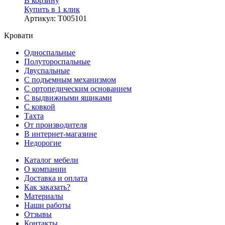
В корзину
Купить в 1 клик
Артикул
:
Т005101
Кровати
Односпальные
Полутороспальные
Двуспальные
С подъемным механизмом
С ортопедическим основанием
С выдвижными ящиками
С ковкой
Тахта
От производителя
В интернет-магазине
Недорогие
Каталог мебели
О компании
Доставка и оплата
Как заказать?
Материалы
Наши работы
Отзывы
Контакты