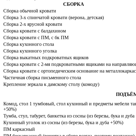
СБОРКА
Сборка обычной кровати
Сборка 3-х спинчатой кровати (верона, детская)
Сборка 2-х ярусной кровати
Сборка кровати с балдахином
Сборка кровати с ПМ, с бк ПМ
Сборка кухонного стола
Сборка кухонного уголка
Сборка выкатных подкроватных ящиков
Сборка кровати с 2-мя подкроватными ящиками на направля
Сборка кровати с ортопедическим основание на металлокаркас
Частичная сборка письменного стола
Крепление зеркала к дамскому столу (комоду)
ПОДЪЁ
Комод, стол 1 тумбовый, стол кухонный и предметы мебели таки
+50%)
Тумба, стул, табурет, банкетка из сосны (из березы, бука и дуб
Кухонный уголок из сосны (из березы, бука и дуба +50%)
ПМ каркасный
ПМ бескаркасный (решетка в сборе всегда, поэтому поэтажно)