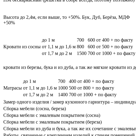
Высота до 2,4м, если выше, то +50%. Бук, Дуб, Берёза, МДФ
+50%
до 1 м
700
600
от 400 + по факту
Кровати из сосны
от 1,1 м до 1,6 м
800
600
от 500 + по факту
от 1,7 м до 2 м
1500
700
от 1000 + по факту
кровати из березы, бука и из дуба, а так же мягкие кровати из 
до 1 м
700
400
от 400 + по факту
Матрасы
от 1,1 м до 1,6 м
1000
500
от 800 + по факту
от 1,7 м до 2 м
1400
700
от 1000 + по факту
Замер одного изделия / замер кухонного гарнитура – индивиду
Сборка мебели (сосна, береза)
Сборка мебели с эмалевым покрытием (сосна)
Сборка мебели с эмалевым покрытием (береза)
Сборка мебели из дуба и бука, а так же их сочетание с эмале
Работы, связанные с креплением изделий к стенам помещений, 