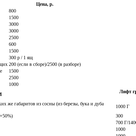
Цена, р.
800
1500
3000
3000
2500
600
1500
300 р / 1 ящ
ющих
200 (если в сборе)/2500 (в разборе)
е
1500
2500
1000
Лифт гр
М
х же габаритов из сосны (из березы, бука и дуба
1000 Г
а +50%)
300
700 Г/140
1000
1000