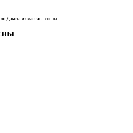
ало Дакота из массива сосны
осны