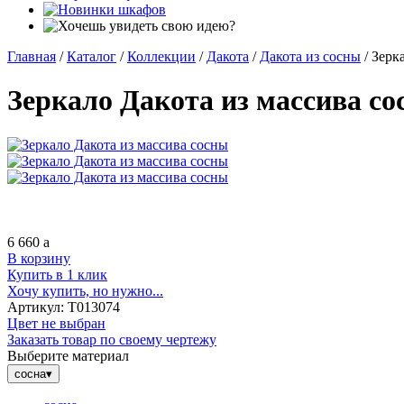
Главная
/
Каталог
/
Коллекции
/
Дакота
/
Дакота из сосны
/
Зерк
Зеркало Дакота из массива с
6 660
a
В корзину
Купить в 1 клик
Хочу купить, но нужно...
Артикул:
Т013074
Цвет не выбран
Заказать товар по своему чертежу
Выберите материал
сосна
▾