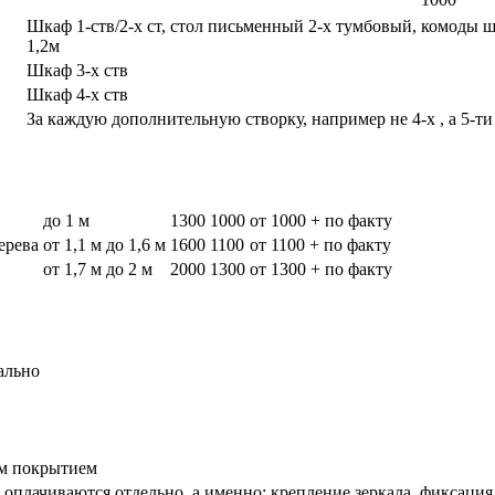
Шкаф 1-ств/2-х ст, стол письменный 2-х тумбовый, комоды 
1,2м
Шкаф 3-х ств
Шкаф 4-х ств
За каждую дополнительную створку, например не 4-х , а 5-ти
до 1 м
1300
1000
от 1000 + по факту
дерева
от 1,1 м до 1,6 м
1600
1100
от 1100 + по факту
от 1,7 м до 2 м
2000
1300
от 1300 + по факту
ально
вым покрытием
оплачиваются отдельно, а именно: крепление зеркала, фиксация