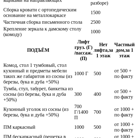
ящиками на направляющих
разборе)
Сборка кровати с ортопедическим
1500
основание на металлокаркасе
Частичная сборка письменного стола
2500
Крепление зеркала к дамскому столу
1000
(комоду)
Лифт
Нет
Частный
груз. (Г)
ПОДЪЁМ
лифта,за
дом,за 1
/пассаж.
1 этаж
этаж
(П)
Комод, стол 1 тумбовый, стол
кухонный и предметы мебели
от 500 +
1000 Г
500
таких же габаритов из сосны (из
по факту
березы, бука и дуба +50%)
Тумба, стул, табурет, банкетка из
от 500 +
сосны (из березы, бука и дуба
300
400
по факту
+50%)
700
Кухонный уголок из сосны (из
от 1000 +
Г/1400
700
березы, бука и дуба +50%)
по факту
П
от 1000 +
ПМ каркасный
1000
500
по факту
ПМ бескаркасный (решетка в
от 1000 +