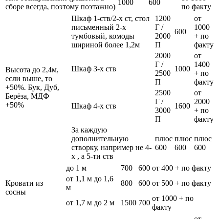
1000
600
сборе всегда, поэтому поэтажно)
по факту
Шкаф 1-ств/2-х ст, стол
1200
от
письменный 2-х
Г /
1000
600
тумбовый, комоды
2000
+ по
шириной более 1,2м
П
факту
2000
от
Г /
1400
Шкаф 3-х ств
1000
Высота до 2,4м,
2500
+ по
если выше, то
П
факту
+50%. Бук, Дуб,
2500
от
Берёза, МДФ
Г /
2000
+50%
Шкаф 4-х ств
1600
3000
+ по
П
факту
За каждую
дополнительную
плюс
плюс
плюс
створку, например не 4-
600
600
600
х , а 5-ти ств
до 1 м
700
600
от 400 + по факту
от 1,1 м до 1,6
Кровати из
800
600
от 500 + по факту
м
сосны
от 1000 + по
от 1,7 м до 2 м
1500
700
факту
от