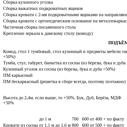
Сборка кухонного уголка
Сборка выкатных подкроватных ящиков
Сборка кровати с 2-мя подкроватными ящиками на направля
Сборка кровати с ортопедическим основание на металлокаркас
Частичная сборка письменного стола
Крепление зеркала к дамскому столу (комоду)
ПОДЪЁ
Комод, стол 1 тумбовый, стол кухонный и предметы мебели таки
+50%)
Тумба, стул, табурет, банкетка из сосны (из березы, бука и дуб
Кухонный уголок из сосны (из березы, бука и дуба +50%)
ПМ каркасный
ПМ бескаркасный (решетка в сборе всегда, поэтому поэтажно)
Высота до 2,4м, если выше, то +50%. Бук, Дуб, Берёза, МДФ
+50%
до 1 м
700
600
от 400 + по факту
Кровати из сосны
от 1,1 м до 1,6 м
800
600
от 500 + по факту