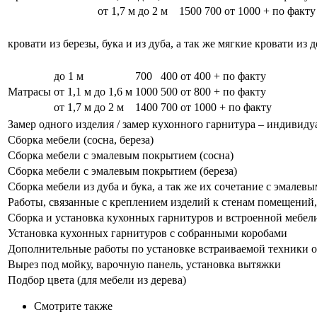
от 1,7 м до 2 м
1500
700
от 1000 + по факту
кровати из березы, бука и из дуба, а так же мягкие кровати из 
до 1 м
700
400
от 400 + по факту
Матрасы
от 1,1 м до 1,6 м
1000
500
от 800 + по факту
от 1,7 м до 2 м
1400
700
от 1000 + по факту
Замер одного изделия / замер кухонного гарнитура – индивиду
Сборка мебели (сосна, береза)
Сборка мебели с эмалевым покрытием (сосна)
Сборка мебели с эмалевым покрытием (береза)
Сборка мебели из дуба и бука, а так же их сочетание с эмале
Работы, связанные с креплением изделий к стенам помещений, 
Сборка и установка кухонных гарнитуров и встроенной мебел
Установка кухонных гарнитуров с собранными коробами
Дополнительные работы по установке встраиваемой техники о
Вырез под мойку, варочную панель, установка вытяжки
Подбор цвета (для мебели из дерева)
Смотрите также