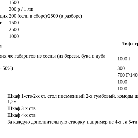
1500
300 р / 1 ящ
ющих
200 (если в сборе)/2500 (в разборе)
е
1500
2500
1000
Лифт гр
М
х же габаритов из сосны (из березы, бука и дуба
1000 Г
а +50%)
300
700 Г/140
1000
1000
Шкаф 1-ств/2-х ст, стол письменный 2-х тумбовый, комоды 
1,2м
Шкаф 3-х ств
Шкаф 4-х ств
За каждую дополнительную створку, например не 4-х , а 5-ти