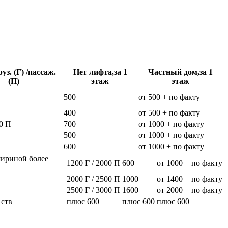
уз. (Г) /пассаж.
Нет лифта,за 1
Частный дом,за 1
(П)
этаж
этаж
500
от 500 + по факту
400
от 500 + по факту
0 П
700
от 1000 + по факту
500
от 1000 + по факту
600
от 1000 + по факту
шириной более
1200 Г / 2000 П
600
от 1000 + по факту
2000 Г / 2500 П
1000
от 1400 + по факту
2500 Г / 3000 П
1600
от 2000 + по факту
 ств
плюс 600
плюс 600
плюс 600