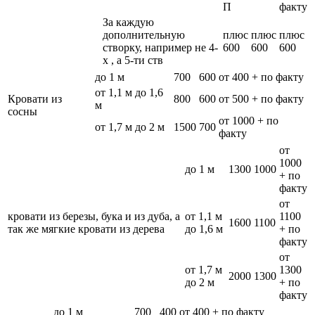
П
факту
За каждую
дополнительную
плюс
плюс
плюс
створку, например не 4-
600
600
600
х , а 5-ти ств
до 1 м
700
600
от 400 + по факту
от 1,1 м до 1,6
Кровати из
800
600
от 500 + по факту
м
сосны
от 1000 + по
от 1,7 м до 2 м
1500
700
факту
от
1000
до 1 м
1300
1000
+ по
факту
от
кровати из березы, бука и из дуба, а
от 1,1 м
1100
1600
1100
так же мягкие кровати из дерева
до 1,6 м
+ по
факту
от
от 1,7 м
1300
2000
1300
до 2 м
+ по
факту
до 1 м
700
400
от 400 + по факту