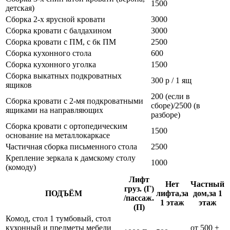
1500
детская)
Сборка 2-х ярусной кровати
3000
Сборка кровати с балдахином
3000
Сборка кровати с ПМ, с бк ПМ
2500
Сборка кухонного стола
600
Сборка кухонного уголка
1500
Сборка выкатных подкроватных
300 р / 1 ящ
ящиков
200 (если в
Сборка кровати с 2-мя подкроватными
сборе)/2500 (в
ящиками на направляющих
разборе)
Сборка кровати с ортопедическим
1500
основание на металлокаркасе
Частичная сборка письменного стола
2500
Крепление зеркала к дамскому столу
1000
(комоду)
Лифт
Нет
Частный
груз. (Г)
ПОДЪЁМ
лифта,за
дом,за 1
/пассаж.
1 этаж
этаж
(П)
Комод, стол 1 тумбовый, стол
кухонный и предметы мебели
от 500 +