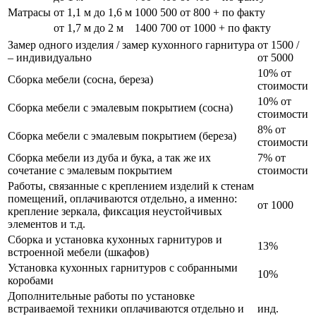
Матрасы
от 1,1 м до 1,6 м
1000
500
от 800 + по факту
от 1,7 м до 2 м
1400
700
от 1000 + по факту
Замер одного изделия / замер кухонного гарнитура
от 1500 /
– индивидуально
от 5000
10% от
Сборка мебели (сосна, береза)
стоимости
10% от
Сборка мебели с эмалевым покрытием (сосна)
стоимости
8% от
Сборка мебели с эмалевым покрытием (береза)
стоимости
Сборка мебели из дуба и бука, а так же их
7% от
сочетание с эмалевым покрытием
стоимости
Работы, связанные с креплением изделий к стенам
помещений, оплачиваются отдельно, а именно:
от 1000
крепление зеркала, фиксация неустойчивых
элементов и т.д.
Сборка и установка кухонных гарнитуров и
13%
встроенной мебели (шкафов)
Установка кухонных гарнитуров с собранными
10%
коробами
Дополнительные работы по установке
встраиваемой техники оплачиваются отдельно и
инд.