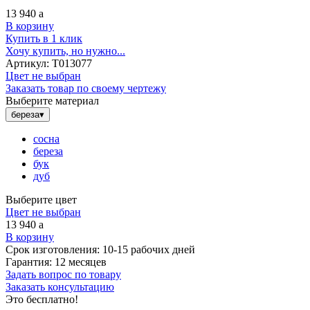
13 940
a
В корзину
Купить в 1 клик
Хочу купить, но нужно...
Артикул:
Т013077
Цвет не выбран
Заказать товар по своему чертежу
Выберите материал
береза
▾
сосна
береза
бук
дуб
Выберите цвет
Цвет не выбран
13 940
a
В корзину
Срок изготовления:
10-15 рабочих дней
Гарантия:
12 месяцев
Задать вопрос по товару
Заказать консультацию
Это бесплатно!