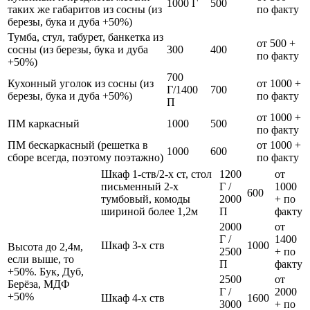
1000 Г
500
таких же габаритов из сосны (из
по факту
березы, бука и дуба +50%)
Тумба, стул, табурет, банкетка из
от 500 +
сосны (из березы, бука и дуба
300
400
по факту
+50%)
700
Кухонный уголок из сосны (из
от 1000 +
Г/1400
700
березы, бука и дуба +50%)
по факту
П
от 1000 +
ПМ каркасный
1000
500
по факту
ПМ бескаркасный (решетка в
от 1000 +
1000
600
сборе всегда, поэтому поэтажно)
по факту
Шкаф 1-ств/2-х ст, стол
1200
от
письменный 2-х
Г /
1000
600
тумбовый, комоды
2000
+ по
шириной более 1,2м
П
факту
2000
от
Г /
1400
Шкаф 3-х ств
1000
Высота до 2,4м,
2500
+ по
если выше, то
П
факту
+50%. Бук, Дуб,
2500
от
Берёза, МДФ
Г /
2000
+50%
Шкаф 4-х ств
1600
3000
+ по