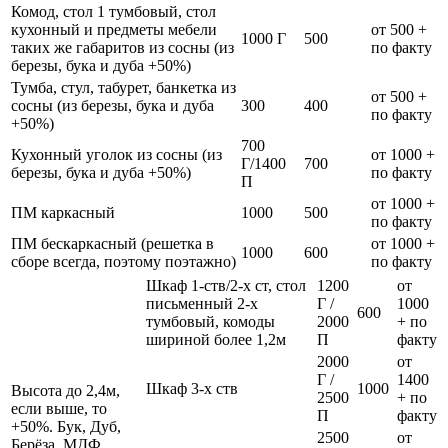
Комод, стол 1 тумбовый, стол
кухонный и предметы мебели
от 500 +
1000 Г
500
таких же габаритов из сосны (из
по факту
березы, бука и дуба +50%)
Тумба, стул, табурет, банкетка из
от 500 +
сосны (из березы, бука и дуба
300
400
по факту
+50%)
700
Кухонный уголок из сосны (из
от 1000 +
Г/1400
700
березы, бука и дуба +50%)
по факту
П
от 1000 +
ПМ каркасный
1000
500
по факту
ПМ бескаркасный (решетка в
от 1000 +
1000
600
сборе всегда, поэтому поэтажно)
по факту
Шкаф 1-ств/2-х ст, стол
1200
от
письменный 2-х
Г /
1000
600
тумбовый, комоды
2000
+ по
шириной более 1,2м
П
факту
2000
от
Г /
1400
Шкаф 3-х ств
1000
Высота до 2,4м,
2500
+ по
если выше, то
П
факту
+50%. Бук, Дуб,
2500
от
Берёза, МДФ