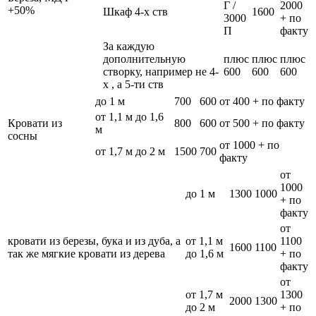
Г /
2000
+50%
Шкаф 4-х ств
1600
3000
+ по
П
факту
За каждую
дополнительную
плюс
плюс
плюс
створку, например не 4-
600
600
600
х , а 5-ти ств
до 1 м
700
600
от 400 + по факту
от 1,1 м до 1,6
Кровати из
800
600
от 500 + по факту
м
сосны
от 1000 + по
от 1,7 м до 2 м
1500
700
факту
от
1000
до 1 м
1300
1000
+ по
факту
от
кровати из березы, бука и из дуба, а
от 1,1 м
1100
1600
1100
так же мягкие кровати из дерева
до 1,6 м
+ по
факту
от
от 1,7 м
1300
2000
1300
до 2 м
+ по