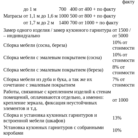
факту
до 1 м
700
400
от 400 + по факту
Матрасы
от 1,1 м до 1,6 м
1000
500
от 800 + по факту
от 1,7 м до 2 м
1400
700
от 1000 + по факту
Замер одного изделия / замер кухонного гарнитура
от 1500 /
– индивидуально
от 5000
10% от
Сборка мебели (сосна, береза)
стоимости
10% от
Сборка мебели с эмалевым покрытием (сосна)
стоимости
8% от
Сборка мебели с эмалевым покрытием (береза)
стоимости
Сборка мебели из дуба и бука, а так же их
7% от
сочетание с эмалевым покрытием
стоимости
Работы, связанные с креплением изделий к стенам
помещений, оплачиваются отдельно, а именно:
от 1000
крепление зеркала, фиксация неустойчивых
элементов и т.д.
Сборка и установка кухонных гарнитуров и
13%
встроенной мебели (шкафов)
Установка кухонных гарнитуров с собранными
10%
коробами