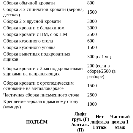
Сборка обычной кровати
800
Сборка 3-х спинчатой кровати (верона,
1500
детская)
Сборка 2-х ярусной кровати
3000
Сборка кровати с балдахином
3000
Сборка кровати с ПМ, с бк ПМ
2500
Сборка кухонного стола
600
Сборка кухонного уголка
1500
Сборка выкатных подкроватных
300 р / 1 ящ
ящиков
200 (если в
Сборка кровати с 2-мя подкроватными
сборе)/2500 (в
ящиками на направляющих
разборе)
Сборка кровати с ортопедическим
1500
основание на металлокаркасе
Частичная сборка письменного стола
2500
Крепление зеркала к дамскому столу
1000
(комоду)
Лифт
Нет
Частный
груз. (Г)
ПОДЪЁМ
лифта,за
дом,за 1
/пассаж.
1 этаж
этаж
(П)