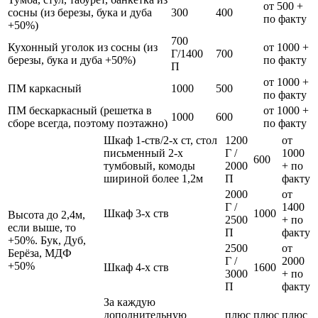
от 500 +
сосны (из березы, бука и дуба
300
400
по факту
+50%)
700
Кухонный уголок из сосны (из
от 1000 +
Г/1400
700
березы, бука и дуба +50%)
по факту
П
от 1000 +
ПМ каркасный
1000
500
по факту
ПМ бескаркасный (решетка в
от 1000 +
1000
600
сборе всегда, поэтому поэтажно)
по факту
Шкаф 1-ств/2-х ст, стол
1200
от
письменный 2-х
Г /
1000
600
тумбовый, комоды
2000
+ по
шириной более 1,2м
П
факту
2000
от
Г /
1400
Шкаф 3-х ств
1000
Высота до 2,4м,
2500
+ по
если выше, то
П
факту
+50%. Бук, Дуб,
2500
от
Берёза, МДФ
Г /
2000
+50%
Шкаф 4-х ств
1600
3000
+ по
П
факту
За каждую
дополнительную
плюс
плюс
плюс