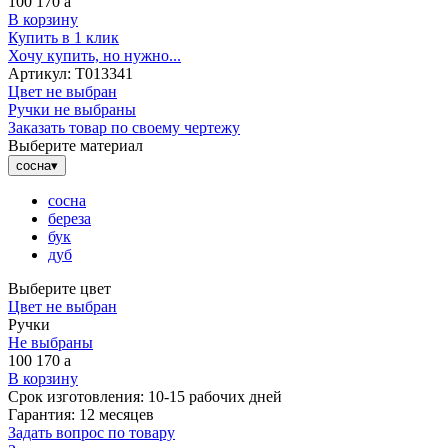
100 170
a
В корзину
Купить в 1 клик
Хочу купить, но нужно...
Артикул:
Т013341
Цвет не выбран
Ручки не выбраны
Заказать товар по своему чертежу
Выберите материал
сосна
▾
сосна
береза
бук
дуб
Выберите цвет
Цвет не выбран
Ручки
Не выбраны
100 170
a
В корзину
Срок изготовления:
10-15 рабочих дней
Гарантия:
12 месяцев
Задать вопрос по товару