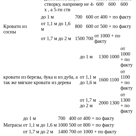
створку, например не 4-
600
600
600
х , а 5-ти ств
до 1 м
700
600
от 400 + по факту
от 1,1 м до 1,6
Кровати из
800
600
от 500 + по факту
м
сосны
от 1000 + по
от 1,7 м до 2 м
1500
700
факту
от
1000
до 1 м
1300
1000
+ по
факту
от
кровати из березы, бука и из дуба, а
от 1,1 м
1100
1600
1100
так же мягкие кровати из дерева
до 1,6 м
+ по
факту
от
от 1,7 м
1300
2000
1300
до 2 м
+ по
факту
до 1 м
700
400
от 400 + по факту
Матрасы
от 1,1 м до 1,6 м
1000
500
от 800 + по факту
от 1,7 м до 2 м
1400
700
от 1000 + по факту