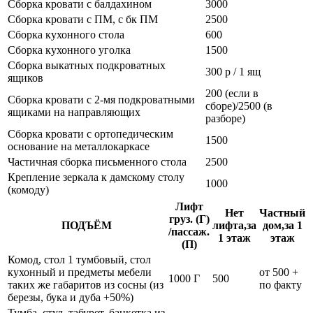
Сборка кровати с балдахином
3000
Сборка кровати с ПМ, с бк ПМ
2500
Сборка кухонного стола
600
Сборка кухонного уголка
1500
Сборка выкатных подкроватных
300 р / 1 ящ
ящиков
200 (если в
Сборка кровати с 2-мя подкроватными
сборе)/2500 (в
ящиками на направляющих
разборе)
Сборка кровати с ортопедическим
1500
основание на металлокаркасе
Частичная сборка письменного стола
2500
Крепление зеркала к дамскому столу
1000
(комоду)
Лифт
Нет
Частный
груз. (Г)
ПОДЪЁМ
лифта,за
дом,за 1
/пассаж.
1 этаж
этаж
(П)
Комод, стол 1 тумбовый, стол
кухонный и предметы мебели
от 500 +
1000 Г
500
таких же габаритов из сосны (из
по факту
березы, бука и дуба +50%)
Тумба, стул, табурет, банкетка из