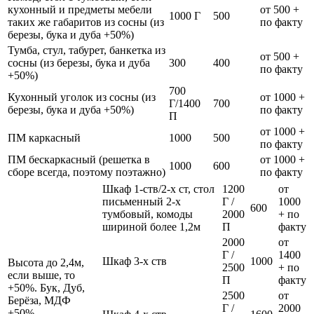
кухонный и предметы мебели
от 500 +
1000 Г
500
таких же габаритов из сосны (из
по факту
березы, бука и дуба +50%)
Тумба, стул, табурет, банкетка из
от 500 +
сосны (из березы, бука и дуба
300
400
по факту
+50%)
700
Кухонный уголок из сосны (из
от 1000 +
Г/1400
700
березы, бука и дуба +50%)
по факту
П
от 1000 +
ПМ каркасный
1000
500
по факту
ПМ бескаркасный (решетка в
от 1000 +
1000
600
сборе всегда, поэтому поэтажно)
по факту
Шкаф 1-ств/2-х ст, стол
1200
от
письменный 2-х
Г /
1000
600
тумбовый, комоды
2000
+ по
шириной более 1,2м
П
факту
2000
от
Г /
1400
Шкаф 3-х ств
1000
Высота до 2,4м,
2500
+ по
если выше, то
П
факту
+50%. Бук, Дуб,
2500
от
Берёза, МДФ
Г /
2000
+50%