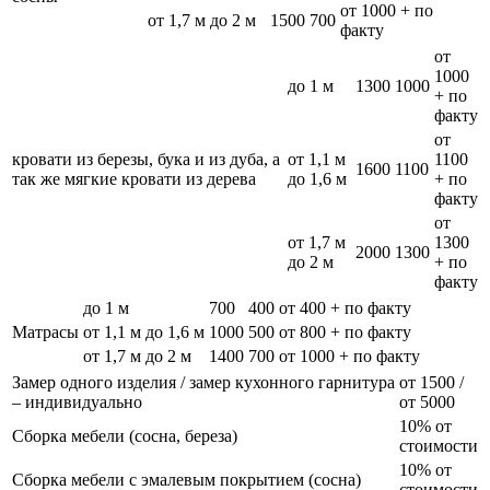
от 1000 + по
от 1,7 м до 2 м
1500
700
факту
от
1000
до 1 м
1300
1000
+ по
факту
от
кровати из березы, бука и из дуба, а
от 1,1 м
1100
1600
1100
так же мягкие кровати из дерева
до 1,6 м
+ по
факту
от
от 1,7 м
1300
2000
1300
до 2 м
+ по
факту
до 1 м
700
400
от 400 + по факту
Матрасы
от 1,1 м до 1,6 м
1000
500
от 800 + по факту
от 1,7 м до 2 м
1400
700
от 1000 + по факту
Замер одного изделия / замер кухонного гарнитура
от 1500 /
– индивидуально
от 5000
10% от
Сборка мебели (сосна, береза)
стоимости
10% от
Сборка мебели с эмалевым покрытием (сосна)
стоимости