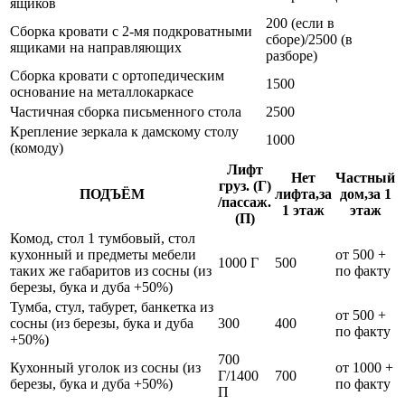
ящиков
200 (если в
Сборка кровати с 2-мя подкроватными
сборе)/2500 (в
ящиками на направляющих
разборе)
Сборка кровати с ортопедическим
1500
основание на металлокаркасе
Частичная сборка письменного стола
2500
Крепление зеркала к дамскому столу
1000
(комоду)
Лифт
Нет
Частный
груз. (Г)
ПОДЪЁМ
лифта,за
дом,за 1
/пассаж.
1 этаж
этаж
(П)
Комод, стол 1 тумбовый, стол
кухонный и предметы мебели
от 500 +
1000 Г
500
таких же габаритов из сосны (из
по факту
березы, бука и дуба +50%)
Тумба, стул, табурет, банкетка из
от 500 +
сосны (из березы, бука и дуба
300
400
по факту
+50%)
700
Кухонный уголок из сосны (из
от 1000 +
Г/1400
700
березы, бука и дуба +50%)
по факту
П