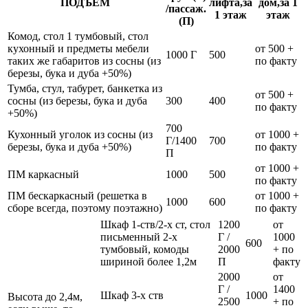
ПОДЪЁМ
лифта,за
дом,за 1
/пассаж.
1 этаж
этаж
(П)
Комод, стол 1 тумбовый, стол
кухонный и предметы мебели
от 500 +
1000 Г
500
таких же габаритов из сосны (из
по факту
березы, бука и дуба +50%)
Тумба, стул, табурет, банкетка из
от 500 +
сосны (из березы, бука и дуба
300
400
по факту
+50%)
700
Кухонный уголок из сосны (из
от 1000 +
Г/1400
700
березы, бука и дуба +50%)
по факту
П
от 1000 +
ПМ каркасный
1000
500
по факту
ПМ бескаркасный (решетка в
от 1000 +
1000
600
сборе всегда, поэтому поэтажно)
по факту
Шкаф 1-ств/2-х ст, стол
1200
от
письменный 2-х
Г /
1000
600
тумбовый, комоды
2000
+ по
шириной более 1,2м
П
факту
2000
от
Г /
1400
Шкаф 3-х ств
1000
Высота до 2,4м,
2500
+ по