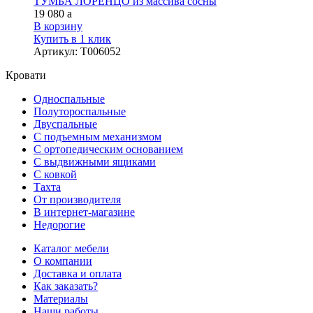
ТУМБА ЛОРЕНЦО из массива сосны
19 080
a
В корзину
Купить в 1 клик
Артикул
:
Т006052
Кровати
Односпальные
Полутороспальные
Двуспальные
С подъемным механизмом
С ортопедическим основанием
С выдвижными ящиками
С ковкой
Тахта
От производителя
В интернет-магазине
Недорогие
Каталог мебели
О компании
Доставка и оплата
Как заказать?
Материалы
Наши работы