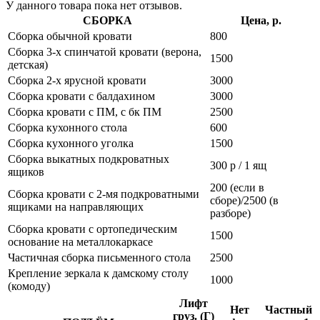
У данного товара пока нет отзывов.
СБОРКА
Цена, р.
Сборка обычной кровати
800
Сборка 3-х спинчатой кровати (верона,
1500
детская)
Сборка 2-х ярусной кровати
3000
Сборка кровати с балдахином
3000
Сборка кровати с ПМ, с бк ПМ
2500
Сборка кухонного стола
600
Сборка кухонного уголка
1500
Сборка выкатных подкроватных
300 р / 1 ящ
ящиков
200 (если в
Сборка кровати с 2-мя подкроватными
сборе)/2500 (в
ящиками на направляющих
разборе)
Сборка кровати с ортопедическим
1500
основание на металлокаркасе
Частичная сборка письменного стола
2500
Крепление зеркала к дамскому столу
1000
(комоду)
Лифт
Нет
Частный
груз. (Г)