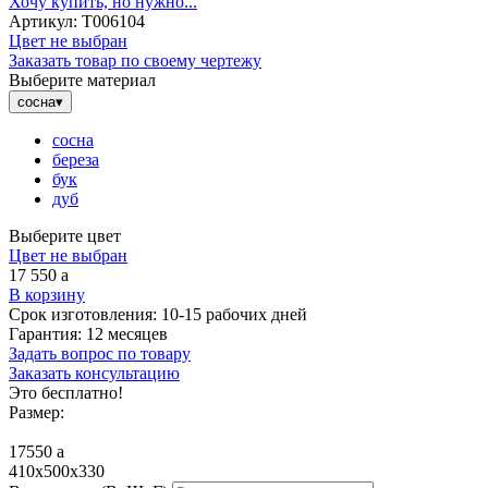
Хочу купить, но нужно...
Артикул:
Т006104
Цвет не выбран
Заказать товар по своему чертежу
Выберите материал
сосна
▾
сосна
береза
бук
дуб
Выберите цвет
Цвет не выбран
17 550
a
В корзину
Срок изготовления:
10-15 рабочих дней
Гарантия:
12 месяцев
Задать вопрос по товару
Заказать консультацию
Это бесплатно!
Размер:
17550
a
410x500x330