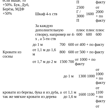
если выше, то
П
факту
+50%. Бук, Дуб,
2500
от
Берёза, МДФ
Г /
2000
+50%
Шкаф 4-х ств
1600
3000
+ по
П
факту
За каждую
дополнительную
плюс
плюс
плюс
створку, например не 4-
600
600
600
х , а 5-ти ств
до 1 м
700
600
от 400 + по факту
от 1,1 м до 1,6
Кровати из
800
600
от 500 + по факту
м
сосны
от 1000 + по
от 1,7 м до 2 м
1500
700
факту
от
1000
до 1 м
1300
1000
+ по
факту
от
кровати из березы, бука и из дуба, а
от 1,1 м
1100
1600
1100
так же мягкие кровати из дерева
до 1,6 м
+ по
факту
от