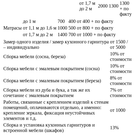
от 1,7 м
1300
2000
1300
до 2 м
+ по
факту
до 1 м
700
400
от 400 + по факту
Матрасы
от 1,1 м до 1,6 м
1000
500
от 800 + по факту
от 1,7 м до 2 м
1400
700
от 1000 + по факту
Замер одного изделия / замер кухонного гарнитура
от 1500 /
– индивидуально
от 5000
10% от
Сборка мебели (сосна, береза)
стоимости
10% от
Сборка мебели с эмалевым покрытием (сосна)
стоимости
8% от
Сборка мебели с эмалевым покрытием (береза)
стоимости
Сборка мебели из дуба и бука, а так же их
7% от
сочетание с эмалевым покрытием
стоимости
Работы, связанные с креплением изделий к стенам
помещений, оплачиваются отдельно, а именно:
от 1000
крепление зеркала, фиксация неустойчивых
элементов и т.д.
Сборка и установка кухонных гарнитуров и
13%
встроенной мебели (шкафов)