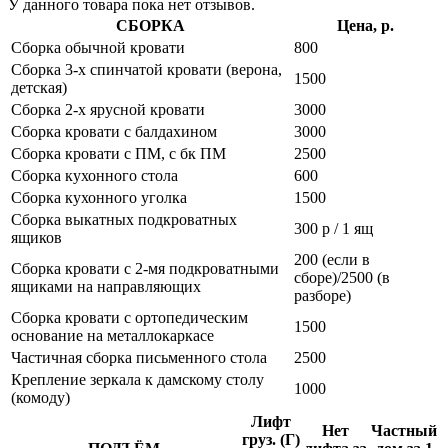
У данного товара пока нет отзывов.
СБОРКА
Цена, р.
Сборка обычной кровати
800
Сборка 3-х спинчатой кровати (верона,
1500
детская)
Сборка 2-х ярусной кровати
3000
Сборка кровати с балдахином
3000
Сборка кровати с ПМ, с бк ПМ
2500
Сборка кухонного стола
600
Сборка кухонного уголка
1500
Сборка выкатных подкроватных
300 р / 1 ящ
ящиков
200 (если в
Сборка кровати с 2-мя подкроватными
сборе)/2500 (в
ящиками на направляющих
разборе)
Сборка кровати с ортопедическим
1500
основание на металлокаркасе
Частичная сборка письменного стола
2500
Крепление зеркала к дамскому столу
1000
(комоду)
Лифт
Нет
Частный
груз. (Г)