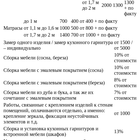
от 1,7 м
1300
2000
1300
до 2 м
+ по
факту
до 1 м
700
400
от 400 + по факту
Матрасы
от 1,1 м до 1,6 м
1000
500
от 800 + по факту
от 1,7 м до 2 м
1400
700
от 1000 + по факту
Замер одного изделия / замер кухонного гарнитура
от 1500 /
– индивидуально
от 5000
10% от
Сборка мебели (сосна, береза)
стоимости
10% от
Сборка мебели с эмалевым покрытием (сосна)
стоимости
8% от
Сборка мебели с эмалевым покрытием (береза)
стоимости
Сборка мебели из дуба и бука, а так же их
7% от
сочетание с эмалевым покрытием
стоимости
Работы, связанные с креплением изделий к стенам
помещений, оплачиваются отдельно, а именно:
от 1000
крепление зеркала, фиксация неустойчивых
элементов и т.д.
Сборка и установка кухонных гарнитуров и
13%
встроенной мебели (шкафов)