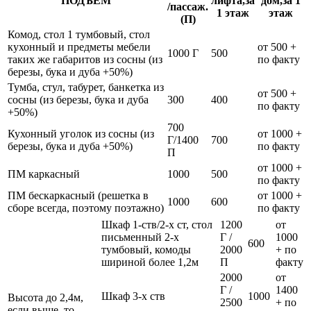
ПОДЪЁМ
лифта,за
дом,за 1
/пассаж.
1 этаж
этаж
(П)
Комод, стол 1 тумбовый, стол
кухонный и предметы мебели
от 500 +
1000 Г
500
таких же габаритов из сосны (из
по факту
березы, бука и дуба +50%)
Тумба, стул, табурет, банкетка из
от 500 +
сосны (из березы, бука и дуба
300
400
по факту
+50%)
700
Кухонный уголок из сосны (из
от 1000 +
Г/1400
700
березы, бука и дуба +50%)
по факту
П
от 1000 +
ПМ каркасный
1000
500
по факту
ПМ бескаркасный (решетка в
от 1000 +
1000
600
сборе всегда, поэтому поэтажно)
по факту
Шкаф 1-ств/2-х ст, стол
1200
от
письменный 2-х
Г /
1000
600
тумбовый, комоды
2000
+ по
шириной более 1,2м
П
факту
2000
от
Г /
1400
Шкаф 3-х ств
1000
Высота до 2,4м,
2500
+ по
если выше, то