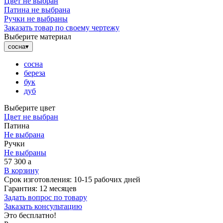
Цвет не выбран
Патина не выбрана
Ручки не выбраны
Заказать товар по своему чертежу
Выберите материал
сосна
▾
сосна
береза
бук
дуб
Выберите цвет
Цвет не выбран
Патина
Не выбрана
Ручки
Не выбраны
57 300
a
В корзину
Срок изготовления:
10-15 рабочих дней
Гарантия:
12 месяцев
Задать вопрос по товару
Заказать консультацию
Это бесплатно!