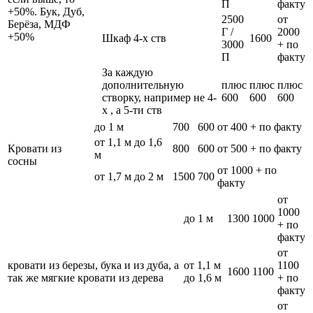
П
факту
+50%. Бук, Дуб,
2500
от
Берёза, МДФ
Г /
2000
+50%
Шкаф 4-х ств
1600
3000
+ по
П
факту
За каждую
дополнительную
плюс
плюс
плюс
створку, например не 4-
600
600
600
х , а 5-ти ств
до 1 м
700
600
от 400 + по факту
от 1,1 м до 1,6
Кровати из
800
600
от 500 + по факту
м
сосны
от 1000 + по
от 1,7 м до 2 м
1500
700
факту
от
1000
до 1 м
1300
1000
+ по
факту
от
кровати из березы, бука и из дуба, а
от 1,1 м
1100
1600
1100
так же мягкие кровати из дерева
до 1,6 м
+ по
факту
от