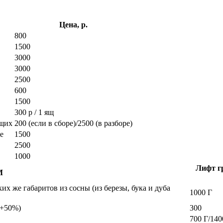
Цена, р.
800
1500
3000
3000
2500
600
1500
300 р / 1 ящ
ющих
200 (если в сборе)/2500 (в разборе)
е
1500
2500
1000
Лифт гр
М
х же габаритов из сосны (из березы, бука и дуба
1000 Г
а +50%)
300
700 Г/140