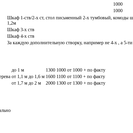
1000
1000
Шкаф 1-ств/2-х ст, стол письменный 2-х тумбовый, комоды 
1,2м
Шкаф 3-х ств
Шкаф 4-х ств
За каждую дополнительную створку, например не 4-х , а 5-ти
до 1 м
1300
1000
от 1000 + по факту
дерева
от 1,1 м до 1,6 м
1600
1100
от 1100 + по факту
от 1,7 м до 2 м
2000
1300
от 1300 + по факту
ально