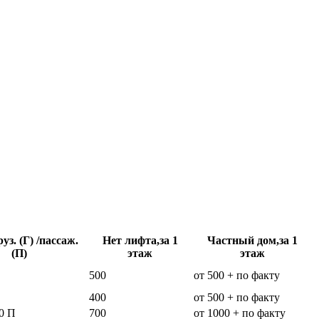
уз. (Г) /пассаж.
Нет лифта,за 1
Частный дом,за 1
(П)
этаж
этаж
500
от 500 + по факту
400
от 500 + по факту
0 П
700
от 1000 + по факту