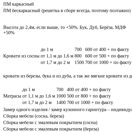
ПМ каркасный
ПМ бескаркасный (решетка в сборе всегда, поэтому поэтажно)
Высота до 2,4м, если выше, то +50%. Бук, Дуб, Берёза, МДФ
+50%
до 1 м
700
600
от 400 + по факту
Кровати из сосны
от 1,1 м до 1,6 м
800
600
от 500 + по факту
от 1,7 м до 2 м
1500
700
от 1000 + по факту
кровати из березы, бука и из дуба, а так же мягкие кровати из 
до 1 м
700
400
от 400 + по факту
Матрасы
от 1,1 м до 1,6 м
1000
500
от 800 + по факту
от 1,7 м до 2 м
1400
700
от 1000 + по факту
Замер одного изделия / замер кухонного гарнитура – индивиду
Сборка мебели (сосна, береза)
Сборка мебели с эмалевым покрытием (сосна)
Сборка мебели с эмалевым покрытием (береза)