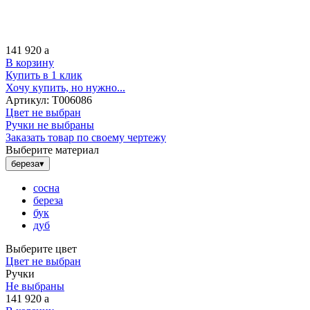
141 920
a
В корзину
Купить в 1 клик
Хочу купить, но нужно...
Артикул:
Т006086
Цвет не выбран
Ручки не выбраны
Заказать товар по своему чертежу
Выберите материал
береза
▾
сосна
береза
бук
дуб
Выберите цвет
Цвет не выбран
Ручки
Не выбраны
141 920
a