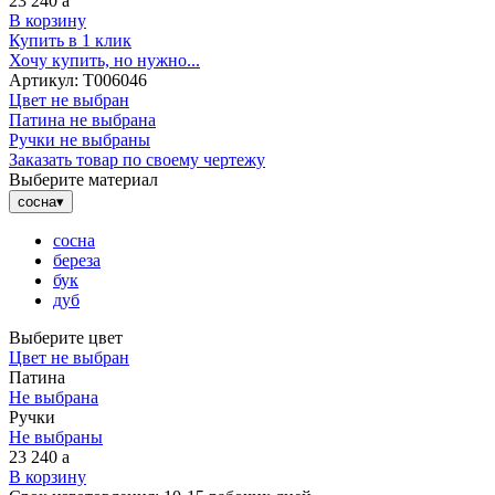
23 240
a
В корзину
Купить в 1 клик
Хочу купить, но нужно...
Артикул:
Т006046
Цвет не выбран
Патина не выбрана
Ручки не выбраны
Заказать товар по своему чертежу
Выберите материал
сосна
▾
сосна
береза
бук
дуб
Выберите цвет
Цвет не выбран
Патина
Не выбрана
Ручки
Не выбраны
23 240
a
В корзину