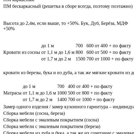
ПМ бескаркасный (решетка в сборе всегда, поэтому поэтажно)
Высота до 2,4м, если выше, то +50%. Бук, Дуб, Берёза, МДФ
+50%
до 1 м
700
600
от 400 + по факту
Кровати из сосны
от 1,1 м до 1,6 м
800
600
от 500 + по факту
от 1,7 м до 2 м
1500
700
от 1000 + по факту
кровати из березы, бука и из дуба, а так же мягкие кровати из 
до 1 м
700
400
от 400 + по факту
Матрасы
от 1,1 м до 1,6 м
1000
500
от 800 + по факту
от 1,7 м до 2 м
1400
700
от 1000 + по факту
Замер одного изделия / замер кухонного гарнитура – индивиду
Сборка мебели (сосна, береза)
Сборка мебели с эмалевым покрытием (сосна)
Сборка мебели с эмалевым покрытием (береза)
Сборка мебели из дуба и бука, а так же их сочетание с эмале