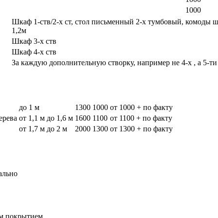
1000
Шкаф 1-ств/2-х ст, стол письменный 2-х тумбовый, комоды 
1,2м
Шкаф 3-х ств
Шкаф 4-х ств
За каждую дополнительную створку, например не 4-х , а 5-ти
до 1 м
1300
1000
от 1000 + по факту
дерева
от 1,1 м до 1,6 м
1600
1100
от 1100 + по факту
от 1,7 м до 2 м
2000
1300
от 1300 + по факту
ально
вым покрытием