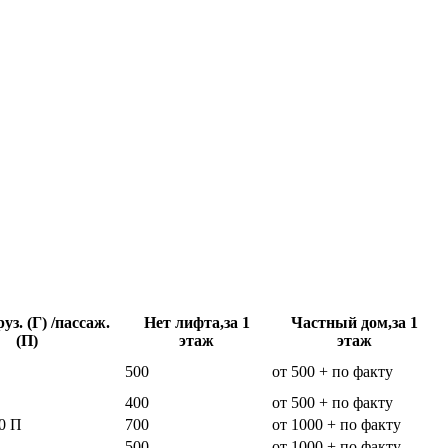
уз. (Г) /пассаж.
Нет лифта,за 1
Частный дом,за 1
(П)
этаж
этаж
500
от 500 + по факту
400
от 500 + по факту
0 П
700
от 1000 + по факту
500
от 1000 + по факту