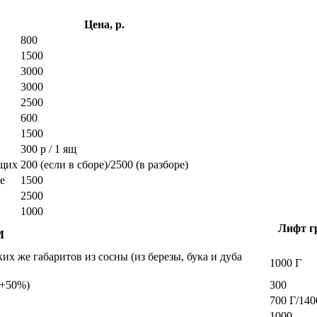
Цена, р.
800
1500
3000
3000
2500
600
1500
300 р / 1 ящ
ющих
200 (если в сборе)/2500 (в разборе)
е
1500
2500
1000
Лифт гр
М
х же габаритов из сосны (из березы, бука и дуба
1000 Г
а +50%)
300
700 Г/140
1000