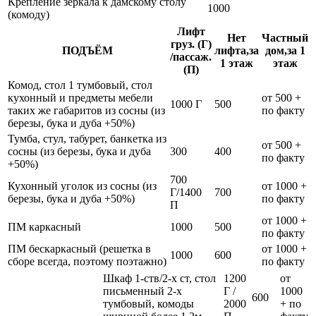
Крепление зеркала к дамскому столу
1000
(комоду)
Лифт
Нет
Частный
груз. (Г)
ПОДЪЁМ
лифта,за
дом,за 1
/пассаж.
1 этаж
этаж
(П)
Комод, стол 1 тумбовый, стол
кухонный и предметы мебели
от 500 +
1000 Г
500
таких же габаритов из сосны (из
по факту
березы, бука и дуба +50%)
Тумба, стул, табурет, банкетка из
от 500 +
сосны (из березы, бука и дуба
300
400
по факту
+50%)
700
Кухонный уголок из сосны (из
от 1000 +
Г/1400
700
березы, бука и дуба +50%)
по факту
П
от 1000 +
ПМ каркасный
1000
500
по факту
ПМ бескаркасный (решетка в
от 1000 +
1000
600
сборе всегда, поэтому поэтажно)
по факту
Шкаф 1-ств/2-х ст, стол
1200
от
письменный 2-х
Г /
1000
600
тумбовый, комоды
2000
+ по