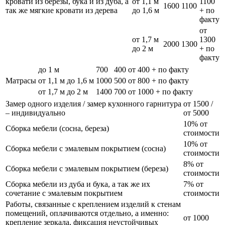
кровати из березы, бука и из дуба, а
от 1,1 м
1100
1600
1100
так же мягкие кровати из дерева
до 1,6 м
+ по
факту
от
от 1,7 м
1300
2000
1300
до 2 м
+ по
факту
до 1 м
700
400
от 400 + по факту
Матрасы
от 1,1 м до 1,6 м
1000
500
от 800 + по факту
от 1,7 м до 2 м
1400
700
от 1000 + по факту
Замер одного изделия / замер кухонного гарнитура
от 1500 /
– индивидуально
от 5000
10% от
Сборка мебели (сосна, береза)
стоимости
10% от
Сборка мебели с эмалевым покрытием (сосна)
стоимости
8% от
Сборка мебели с эмалевым покрытием (береза)
стоимости
Сборка мебели из дуба и бука, а так же их
7% от
сочетание с эмалевым покрытием
стоимости
Работы, связанные с креплением изделий к стенам
помещений, оплачиваются отдельно, а именно:
от 1000
крепление зеркала, фиксация неустойчивых