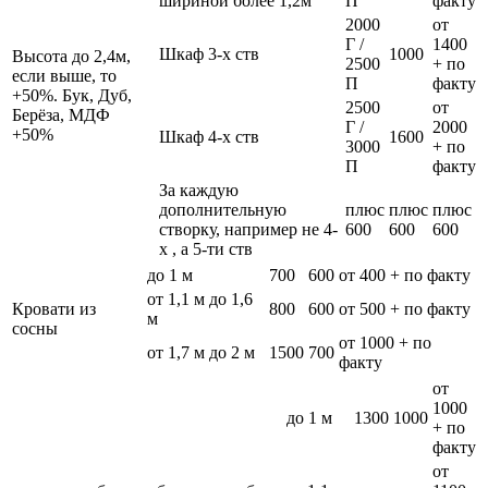
шириной более 1,2м
П
факту
2000
от
Г /
1400
Шкаф 3-х ств
1000
Высота до 2,4м,
2500
+ по
если выше, то
П
факту
+50%. Бук, Дуб,
2500
от
Берёза, МДФ
Г /
2000
+50%
Шкаф 4-х ств
1600
3000
+ по
П
факту
За каждую
дополнительную
плюс
плюс
плюс
створку, например не 4-
600
600
600
х , а 5-ти ств
до 1 м
700
600
от 400 + по факту
от 1,1 м до 1,6
Кровати из
800
600
от 500 + по факту
м
сосны
от 1000 + по
от 1,7 м до 2 м
1500
700
факту
от
1000
до 1 м
1300
1000
+ по
факту
от