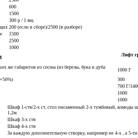
600
1500
300 р / 1 ящ
ющих
200 (если в сборе)/2500 (в разборе)
е
1500
2500
1000
Лифт гр
М
х же габаритов из сосны (из березы, бука и дуба
1000 Г
а +50%)
300
700 Г/140
1000
1000
Шкаф 1-ств/2-х ст, стол письменный 2-х тумбовый, комоды 
1,2м
Шкаф 3-х ств
Шкаф 4-х ств
За каждую дополнительную створку, например не 4-х , а 5-ти