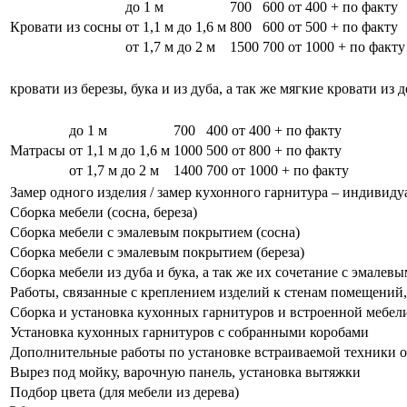
до 1 м
700
600
от 400 + по факту
Кровати из сосны
от 1,1 м до 1,6 м
800
600
от 500 + по факту
от 1,7 м до 2 м
1500
700
от 1000 + по факту
кровати из березы, бука и из дуба, а так же мягкие кровати из 
до 1 м
700
400
от 400 + по факту
Матрасы
от 1,1 м до 1,6 м
1000
500
от 800 + по факту
от 1,7 м до 2 м
1400
700
от 1000 + по факту
Замер одного изделия / замер кухонного гарнитура – индивиду
Сборка мебели (сосна, береза)
Сборка мебели с эмалевым покрытием (сосна)
Сборка мебели с эмалевым покрытием (береза)
Сборка мебели из дуба и бука, а так же их сочетание с эмале
Работы, связанные с креплением изделий к стенам помещений, 
Сборка и установка кухонных гарнитуров и встроенной мебел
Установка кухонных гарнитуров с собранными коробами
Дополнительные работы по установке встраиваемой техники о
Вырез под мойку, варочную панель, установка вытяжки
Подбор цвета (для мебели из дерева)