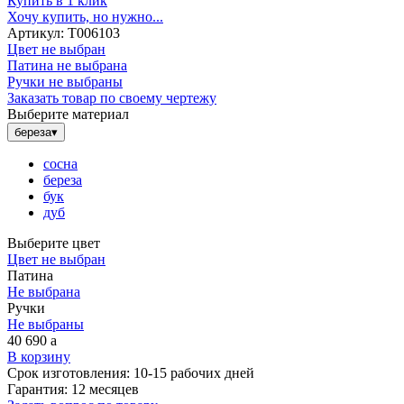
Купить в 1 клик
Хочу купить, но нужно...
Артикул:
Т006103
Цвет не выбран
Патина не выбрана
Ручки не выбраны
Заказать товар по своему чертежу
Выберите материал
береза
▾
сосна
береза
бук
дуб
Выберите цвет
Цвет не выбран
Патина
Не выбрана
Ручки
Не выбраны
40 690
a
В корзину
Срок изготовления:
10-15 рабочих дней
Гарантия:
12 месяцев