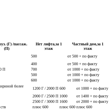
уз. (Г) /пассаж.
Нет лифта,за 1
Частный дом,за 1
(П)
этаж
этаж
500
от 500 + по факту
400
от 500 + по факту
0 П
700
от 1000 + по факту
500
от 1000 + по факту
600
от 1000 + по факту
шириной более
1200 Г / 2000 П
600
от 1000 + по факту
2000 Г / 2500 П
1000
от 1400 + по факту
2500 Г / 3000 П
1600
от 2000 + по факту
 ств
плюс 600
плюс 600
плюс 600