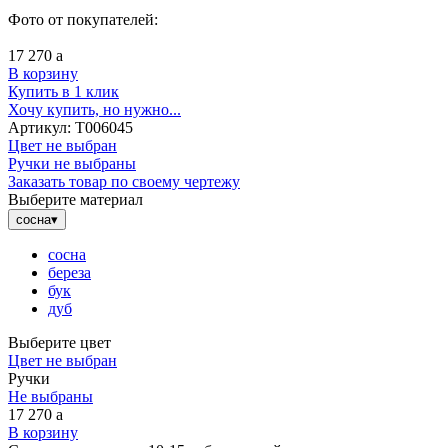
Фото от покупателей:
17 270
a
В корзину
Купить в 1 клик
Хочу купить, но нужно...
Артикул:
Т006045
Цвет не выбран
Ручки не выбраны
Заказать товар по своему чертежу
Выберите материал
сосна
▾
сосна
береза
бук
дуб
Выберите цвет
Цвет не выбран
Ручки
Не выбраны
17 270
a
В корзину