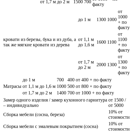
от 1,7 м до 2 м
1500
700
факту
от
1000
до 1 м
1300
1000
+ по
факту
от
кровати из березы, бука и из дуба, а
от 1,1 м
1100
1600
1100
так же мягкие кровати из дерева
до 1,6 м
+ по
факту
от
от 1,7 м
1300
2000
1300
до 2 м
+ по
факту
до 1 м
700
400
от 400 + по факту
Матрасы
от 1,1 м до 1,6 м
1000
500
от 800 + по факту
от 1,7 м до 2 м
1400
700
от 1000 + по факту
Замер одного изделия / замер кухонного гарнитура
от 1500 /
– индивидуально
от 5000
10% от
Сборка мебели (сосна, береза)
стоимости
10% от
Сборка мебели с эмалевым покрытием (сосна)
стоимости