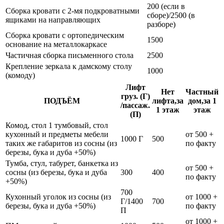
200 (если в
Сборка кровати с 2-мя подкроватными
сборе)/2500 (в
ящиками на направляющих
разборе)
Сборка кровати с ортопедическим
1500
основание на металлокаркасе
Частичная сборка письменного стола
2500
Крепление зеркала к дамскому столу
1000
(комоду)
Лифт
Нет
Частный
груз. (Г)
ПОДЪЁМ
лифта,за
дом,за 1
/пассаж.
1 этаж
этаж
(П)
Комод, стол 1 тумбовый, стол
кухонный и предметы мебели
от 500 +
1000 Г
500
таких же габаритов из сосны (из
по факту
березы, бука и дуба +50%)
Тумба, стул, табурет, банкетка из
от 500 +
сосны (из березы, бука и дуба
300
400
по факту
+50%)
700
Кухонный уголок из сосны (из
от 1000 +
Г/1400
700
березы, бука и дуба +50%)
по факту
П
от 1000 +