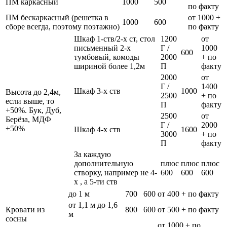
ПМ каркасный
1000
500
по факту
ПМ бескаркасный (решетка в
от 1000 +
1000
600
сборе всегда, поэтому поэтажно)
по факту
Шкаф 1-ств/2-х ст, стол
1200
от
письменный 2-х
Г /
1000
600
тумбовый, комоды
2000
+ по
шириной более 1,2м
П
факту
2000
от
Г /
1400
Шкаф 3-х ств
1000
Высота до 2,4м,
2500
+ по
если выше, то
П
факту
+50%. Бук, Дуб,
2500
от
Берёза, МДФ
Г /
2000
+50%
Шкаф 4-х ств
1600
3000
+ по
П
факту
За каждую
дополнительную
плюс
плюс
плюс
створку, например не 4-
600
600
600
х , а 5-ти ств
до 1 м
700
600
от 400 + по факту
от 1,1 м до 1,6
Кровати из
800
600
от 500 + по факту
м
сосны
от 1000 + по