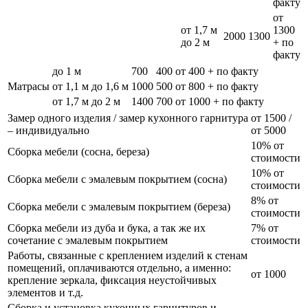
факту
от
от 1,7 м
1300
2000
1300
до 2 м
+ по
факту
до 1 м
700
400
от 400 + по факту
Матрасы
от 1,1 м до 1,6 м
1000
500
от 800 + по факту
от 1,7 м до 2 м
1400
700
от 1000 + по факту
Замер одного изделия / замер кухонного гарнитура
от 1500 /
– индивидуально
от 5000
10% от
Сборка мебели (сосна, береза)
стоимости
10% от
Сборка мебели с эмалевым покрытием (сосна)
стоимости
8% от
Сборка мебели с эмалевым покрытием (береза)
стоимости
Сборка мебели из дуба и бука, а так же их
7% от
сочетание с эмалевым покрытием
стоимости
Работы, связанные с креплением изделий к стенам
помещений, оплачиваются отдельно, а именно:
от 1000
крепление зеркала, фиксация неустойчивых
элементов и т.д.
Сборка и установка кухонных гарнитуров и