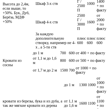
Г /
1400
Шкаф 3-х ств
1000
Высота до 2,4м,
2500
+ по
если выше, то
П
факту
+50%. Бук, Дуб,
2500
от
Берёза, МДФ
Г /
2000
+50%
Шкаф 4-х ств
1600
3000
+ по
П
факту
За каждую
дополнительную
плюс
плюс
плюс
створку, например не 4-
600
600
600
х , а 5-ти ств
до 1 м
700
600
от 400 + по факту
от 1,1 м до 1,6
Кровати из
800
600
от 500 + по факту
м
сосны
от 1000 + по
от 1,7 м до 2 м
1500
700
факту
от
1000
до 1 м
1300
1000
+ по
факту
от
кровати из березы, бука и из дуба, а
от 1,1 м
1100
1600
1100
так же мягкие кровати из дерева
до 1,6 м
+ по