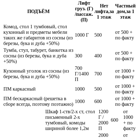
Лифт
Нет
Частный
груз. (Г)
ПОДЪЁМ
лифта,за
дом,за 1
/пассаж.
1 этаж
этаж
(П)
Комод, стол 1 тумбовый, стол
кухонный и предметы мебели
от 500 +
1000 Г
500
таких же габаритов из сосны (из
по факту
березы, бука и дуба +50%)
Тумба, стул, табурет, банкетка из
от 500 +
сосны (из березы, бука и дуба
300
400
по факту
+50%)
700
Кухонный уголок из сосны (из
от 1000 +
Г/1400
700
березы, бука и дуба +50%)
по факту
П
от 1000 +
ПМ каркасный
1000
500
по факту
ПМ бескаркасный (решетка в
от 1000 +
1000
600
сборе всегда, поэтому поэтажно)
по факту
Шкаф 1-ств/2-х ст, стол
1200
от
письменный 2-х
Г /
1000
600
тумбовый, комоды
2000
+ по
шириной более 1,2м
П
факту
2000
от