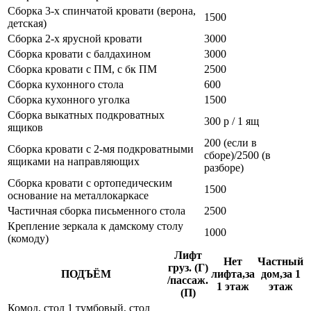
Сборка 3-х спинчатой кровати (верона,
1500
детская)
Сборка 2-х ярусной кровати
3000
Сборка кровати с балдахином
3000
Сборка кровати с ПМ, с бк ПМ
2500
Сборка кухонного стола
600
Сборка кухонного уголка
1500
Сборка выкатных подкроватных
300 р / 1 ящ
ящиков
200 (если в
Сборка кровати с 2-мя подкроватными
сборе)/2500 (в
ящиками на направляющих
разборе)
Сборка кровати с ортопедическим
1500
основание на металлокаркасе
Частичная сборка письменного стола
2500
Крепление зеркала к дамскому столу
1000
(комоду)
Лифт
Нет
Частный
груз. (Г)
ПОДЪЁМ
лифта,за
дом,за 1
/пассаж.
1 этаж
этаж
(П)
Комод, стол 1 тумбовый, стол