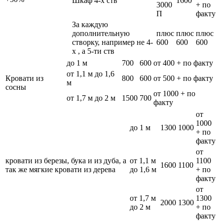
Шкаф 4-х ств
1600
3000
+ по
П
факту
За каждую
дополнительную
плюс
плюс
плюс
створку, например не 4-
600
600
600
х , а 5-ти ств
до 1 м
700
600
от 400 + по факту
от 1,1 м до 1,6
Кровати из
800
600
от 500 + по факту
м
сосны
от 1000 + по
от 1,7 м до 2 м
1500
700
факту
от
1000
до 1 м
1300
1000
+ по
факту
от
кровати из березы, бука и из дуба, а
от 1,1 м
1100
1600
1100
так же мягкие кровати из дерева
до 1,6 м
+ по
факту
от
от 1,7 м
1300
2000
1300
до 2 м
+ по
факту