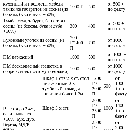
кухонный и предметы мебели
от 500 +
1000 Г
500
таких же габаритов из сосны (из
по факту
березы, бука и дуба +50%)
Тумба, стул, табурет, банкетка из
от 500 +
сосны (из березы, бука и дуба
300
400
по факту
+50%)
700
Кухонный уголок из сосны (из
от 1000 +
Г/1400
700
березы, бука и дуба +50%)
по факту
П
от 1000 +
ПМ каркасный
1000
500
по факту
ПМ бескаркасный (решетка в
от 1000 +
1000
600
сборе всегда, поэтому поэтажно)
по факту
Шкаф 1-ств/2-х ст, стол
1200
от
письменный 2-х
Г /
1000
600
тумбовый, комоды
2000
+ по
шириной более 1,2м
П
факту
2000
от
Г /
1400
Шкаф 3-х ств
1000
Высота до 2,4м,
2500
+ по
если выше, то
П
факту
+50%. Бук, Дуб,
2500
от
Берёза, МДФ
Г /
2000
+50%