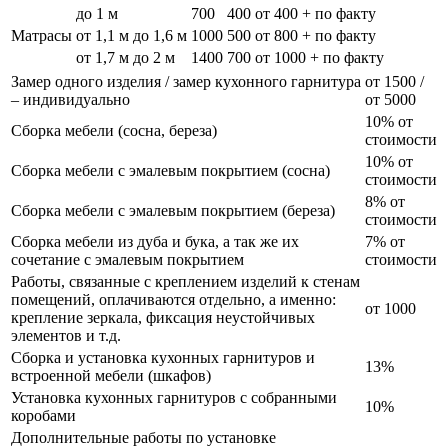
до 1 м
700
400
от 400 + по факту
Матрасы
от 1,1 м до 1,6 м
1000
500
от 800 + по факту
от 1,7 м до 2 м
1400
700
от 1000 + по факту
Замер одного изделия / замер кухонного гарнитура
от 1500 /
– индивидуально
от 5000
10% от
Сборка мебели (сосна, береза)
стоимости
10% от
Сборка мебели с эмалевым покрытием (сосна)
стоимости
8% от
Сборка мебели с эмалевым покрытием (береза)
стоимости
Сборка мебели из дуба и бука, а так же их
7% от
сочетание с эмалевым покрытием
стоимости
Работы, связанные с креплением изделий к стенам
помещений, оплачиваются отдельно, а именно:
от 1000
крепление зеркала, фиксация неустойчивых
элементов и т.д.
Сборка и установка кухонных гарнитуров и
13%
встроенной мебели (шкафов)
Установка кухонных гарнитуров с собранными
10%
коробами
Дополнительные работы по установке