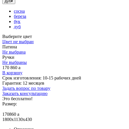
дуб
▾
сосна
береза
бук
дуб
Выберите цвет
Цвет не выбран
Патина
Не выбрана
Ручки
Не выбраны
170 860
a
В корзину
Срок изготовления:
10-15 рабочих дней
Гарантия:
12 месяцев
Задать вопрос по товару
Заказать консультацию
Это бесплатно!
Размер:
170860
a
1800x1130x430