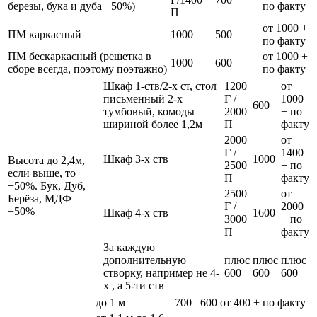
березы, бука и дуба +50%)
по факту
П
от 1000 +
ПМ каркасный
1000
500
по факту
ПМ бескаркасный (решетка в
от 1000 +
1000
600
сборе всегда, поэтому поэтажно)
по факту
Шкаф 1-ств/2-х ст, стол
1200
от
письменный 2-х
Г /
1000
600
тумбовый, комоды
2000
+ по
шириной более 1,2м
П
факту
2000
от
Г /
1400
Шкаф 3-х ств
1000
Высота до 2,4м,
2500
+ по
если выше, то
П
факту
+50%. Бук, Дуб,
2500
от
Берёза, МДФ
Г /
2000
+50%
Шкаф 4-х ств
1600
3000
+ по
П
факту
За каждую
дополнительную
плюс
плюс
плюс
створку, например не 4-
600
600
600
х , а 5-ти ств
до 1 м
700
600
от 400 + по факту