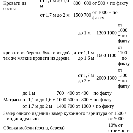
от 1,1 м до 1,6
Кровати из
800
600
от 500 + по факту
м
сосны
от 1000 + по
от 1,7 м до 2 м
1500
700
факту
от
1000
до 1 м
1300
1000
+ по
факту
от
кровати из березы, бука и из дуба, а
от 1,1 м
1100
1600
1100
так же мягкие кровати из дерева
до 1,6 м
+ по
факту
от
от 1,7 м
1300
2000
1300
до 2 м
+ по
факту
до 1 м
700
400
от 400 + по факту
Матрасы
от 1,1 м до 1,6 м
1000
500
от 800 + по факту
от 1,7 м до 2 м
1400
700
от 1000 + по факту
Замер одного изделия / замер кухонного гарнитура
от 1500 /
– индивидуально
от 5000
10% от
Сборка мебели (сосна, береза)
стоимости