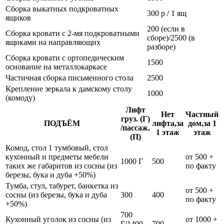
Сборка выкатных подкроватных
300 р / 1 ящ
ящиков
200 (если в
Сборка кровати с 2-мя подкроватными
сборе)/2500 (в
ящиками на направляющих
разборе)
Сборка кровати с ортопедическим
1500
основание на металлокаркасе
Частичная сборка письменного стола
2500
Крепление зеркала к дамскому столу
1000
(комоду)
Лифт
Нет
Частный
груз. (Г)
ПОДЪЁМ
лифта,за
дом,за 1
/пассаж.
1 этаж
этаж
(П)
Комод, стол 1 тумбовый, стол
кухонный и предметы мебели
от 500 +
1000 Г
500
таких же габаритов из сосны (из
по факту
березы, бука и дуба +50%)
Тумба, стул, табурет, банкетка из
от 500 +
сосны (из березы, бука и дуба
300
400
по факту
+50%)
700
Кухонный уголок из сосны (из
от 1000 +
Г/1400
700