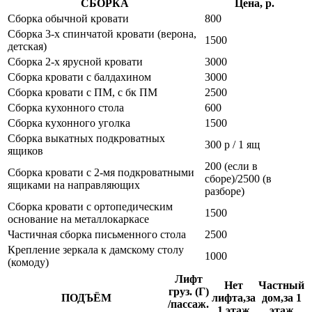
СБОРКА
Цена, р.
Сборка обычной кровати
800
Сборка 3-х спинчатой кровати (верона,
1500
детская)
Сборка 2-х ярусной кровати
3000
Сборка кровати с балдахином
3000
Сборка кровати с ПМ, с бк ПМ
2500
Сборка кухонного стола
600
Сборка кухонного уголка
1500
Сборка выкатных подкроватных
300 р / 1 ящ
ящиков
200 (если в
Сборка кровати с 2-мя подкроватными
сборе)/2500 (в
ящиками на направляющих
разборе)
Сборка кровати с ортопедическим
1500
основание на металлокаркасе
Частичная сборка письменного стола
2500
Крепление зеркала к дамскому столу
1000
(комоду)
Лифт
Нет
Частный
груз. (Г)
ПОДЪЁМ
лифта,за
дом,за 1
/пассаж.
1 этаж
этаж