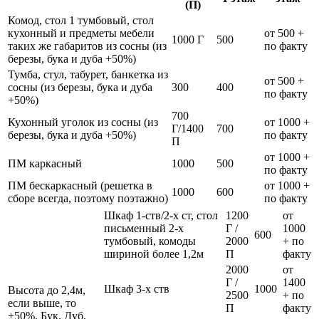
(П)
Комод, стол 1 тумбовый, стол
кухонный и предметы мебели
от 500 +
1000 Г
500
таких же габаритов из сосны (из
по факту
березы, бука и дуба +50%)
Тумба, стул, табурет, банкетка из
от 500 +
сосны (из березы, бука и дуба
300
400
по факту
+50%)
700
Кухонный уголок из сосны (из
от 1000 +
Г/1400
700
березы, бука и дуба +50%)
по факту
П
от 1000 +
ПМ каркасный
1000
500
по факту
ПМ бескаркасный (решетка в
от 1000 +
1000
600
сборе всегда, поэтому поэтажно)
по факту
Шкаф 1-ств/2-х ст, стол
1200
от
письменный 2-х
Г /
1000
600
тумбовый, комоды
2000
+ по
шириной более 1,2м
П
факту
2000
от
Г /
1400
Шкаф 3-х ств
1000
Высота до 2,4м,
2500
+ по
если выше, то
П
факту
+50%. Бук, Дуб,