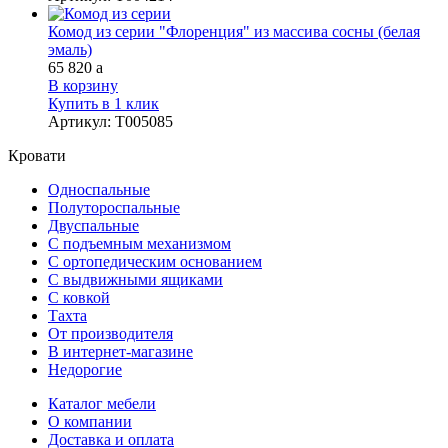
Комод из серии "Флоренция" из массива сосны (белая
эмаль)
65 820
a
В корзину
Купить в 1 клик
Артикул
:
Т005085
Кровати
Односпальные
Полутороспальные
Двуспальные
С подъемным механизмом
С ортопедическим основанием
С выдвижными ящиками
С ковкой
Тахта
От производителя
В интернет-магазине
Недорогие
Каталог мебели
О компании
Доставка и оплата