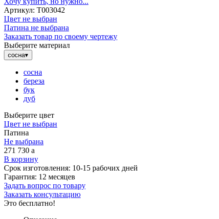
Хочу купить, но нужно...
Артикул:
Т003042
Цвет не выбран
Патина не выбрана
Заказать товар по своему чертежу
Выберите материал
сосна
▾
сосна
береза
бук
дуб
Выберите цвет
Цвет не выбран
Патина
Не выбрана
271 730
a
В корзину
Срок изготовления:
10-15 рабочих дней
Гарантия:
12 месяцев
Задать вопрос по товару
Заказать консультацию
Это бесплатно!