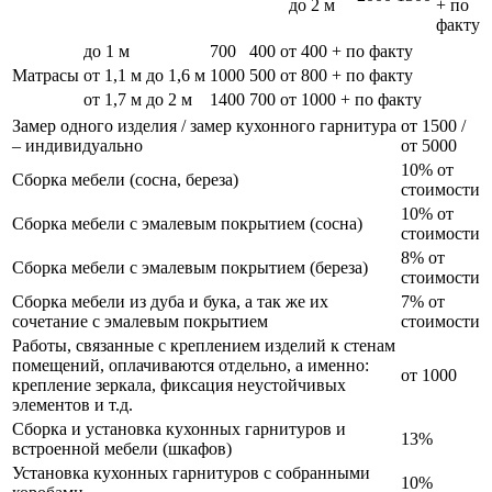
до 2 м
+ по
факту
до 1 м
700
400
от 400 + по факту
Матрасы
от 1,1 м до 1,6 м
1000
500
от 800 + по факту
от 1,7 м до 2 м
1400
700
от 1000 + по факту
Замер одного изделия / замер кухонного гарнитура
от 1500 /
– индивидуально
от 5000
10% от
Сборка мебели (сосна, береза)
стоимости
10% от
Сборка мебели с эмалевым покрытием (сосна)
стоимости
8% от
Сборка мебели с эмалевым покрытием (береза)
стоимости
Сборка мебели из дуба и бука, а так же их
7% от
сочетание с эмалевым покрытием
стоимости
Работы, связанные с креплением изделий к стенам
помещений, оплачиваются отдельно, а именно:
от 1000
крепление зеркала, фиксация неустойчивых
элементов и т.д.
Сборка и установка кухонных гарнитуров и
13%
встроенной мебели (шкафов)
Установка кухонных гарнитуров с собранными
10%