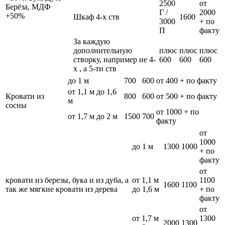
2500
от
Берёза, МДФ
Г /
2000
+50%
Шкаф 4-х ств
1600
3000
+ по
П
факту
За каждую
дополнительную
плюс
плюс
плюс
створку, например не 4-
600
600
600
х , а 5-ти ств
до 1 м
700
600
от 400 + по факту
от 1,1 м до 1,6
Кровати из
800
600
от 500 + по факту
м
сосны
от 1000 + по
от 1,7 м до 2 м
1500
700
факту
от
1000
до 1 м
1300
1000
+ по
факту
от
кровати из березы, бука и из дуба, а
от 1,1 м
1100
1600
1100
так же мягкие кровати из дерева
до 1,6 м
+ по
факту
от
от 1,7 м
1300
2000
1300