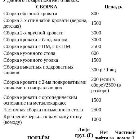
У данного товара пока нет отзывов.
СБОРКА
Цена, р.
Сборка обычной кровати
800
Сборка 3-х спинчатой кровати (верона,
1500
детская)
Сборка 2-х ярусной кровати
3000
Сборка кровати с балдахином
3000
Сборка кровати с ПМ, с бк ПМ
2500
Сборка кухонного стола
600
Сборка кухонного уголка
1500
Сборка выкатных подкроватных
300 р / 1 ящ
ящиков
200 (если в
Сборка кровати с 2-мя подкроватными
сборе)/2500 (в
ящиками на направляющих
разборе)
Сборка кровати с ортопедическим
1500
основание на металлокаркасе
Частичная сборка письменного стола
2500
Крепление зеркала к дамскому столу
1000
(комоду)
Лифт
Нет
Частный
груз. (Г)
ПОДЪЁМ
лифта,за
дом,за 1