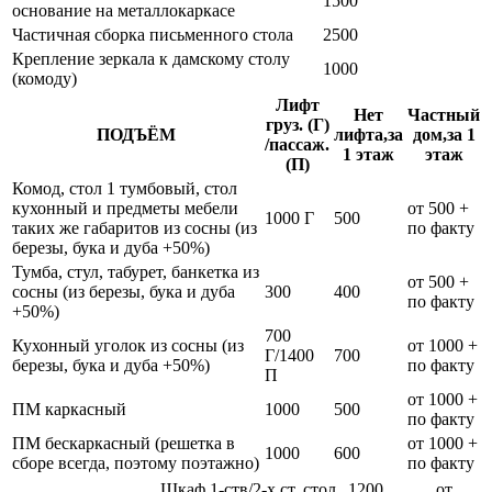
1500
основание на металлокаркасе
Частичная сборка письменного стола
2500
Крепление зеркала к дамскому столу
1000
(комоду)
Лифт
Нет
Частный
груз. (Г)
ПОДЪЁМ
лифта,за
дом,за 1
/пассаж.
1 этаж
этаж
(П)
Комод, стол 1 тумбовый, стол
кухонный и предметы мебели
от 500 +
1000 Г
500
таких же габаритов из сосны (из
по факту
березы, бука и дуба +50%)
Тумба, стул, табурет, банкетка из
от 500 +
сосны (из березы, бука и дуба
300
400
по факту
+50%)
700
Кухонный уголок из сосны (из
от 1000 +
Г/1400
700
березы, бука и дуба +50%)
по факту
П
от 1000 +
ПМ каркасный
1000
500
по факту
ПМ бескаркасный (решетка в
от 1000 +
1000
600
сборе всегда, поэтому поэтажно)
по факту
Шкаф 1-ств/2-х ст, стол
1200
от