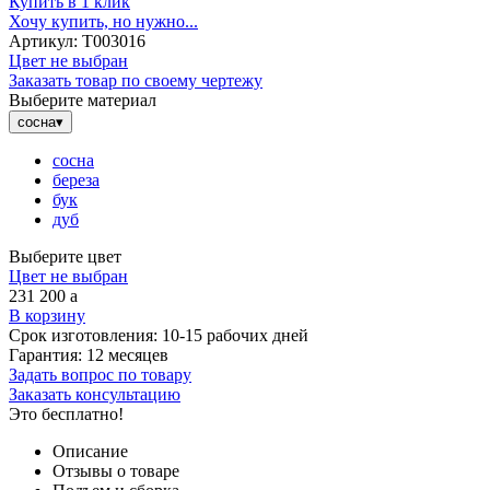
Купить в 1 клик
Хочу купить, но нужно...
Артикул:
Т003016
Цвет не выбран
Заказать товар по своему чертежу
Выберите материал
сосна
▾
сосна
береза
бук
дуб
Выберите цвет
Цвет не выбран
231 200
a
В корзину
Срок изготовления:
10-15 рабочих дней
Гарантия:
12 месяцев
Задать вопрос по товару
Заказать консультацию
Это бесплатно!
Описание
Отзывы о товаре