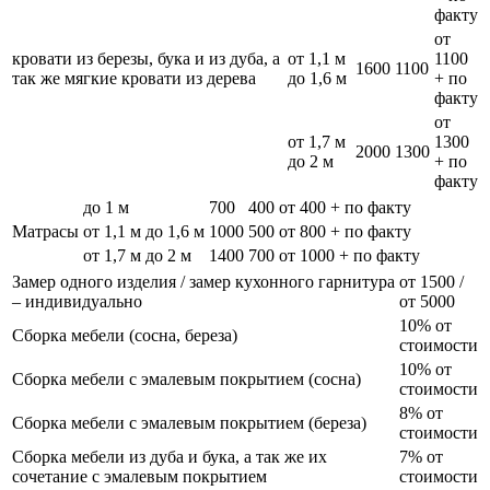
факту
от
кровати из березы, бука и из дуба, а
от 1,1 м
1100
1600
1100
так же мягкие кровати из дерева
до 1,6 м
+ по
факту
от
от 1,7 м
1300
2000
1300
до 2 м
+ по
факту
до 1 м
700
400
от 400 + по факту
Матрасы
от 1,1 м до 1,6 м
1000
500
от 800 + по факту
от 1,7 м до 2 м
1400
700
от 1000 + по факту
Замер одного изделия / замер кухонного гарнитура
от 1500 /
– индивидуально
от 5000
10% от
Сборка мебели (сосна, береза)
стоимости
10% от
Сборка мебели с эмалевым покрытием (сосна)
стоимости
8% от
Сборка мебели с эмалевым покрытием (береза)
стоимости
Сборка мебели из дуба и бука, а так же их
7% от
сочетание с эмалевым покрытием
стоимости