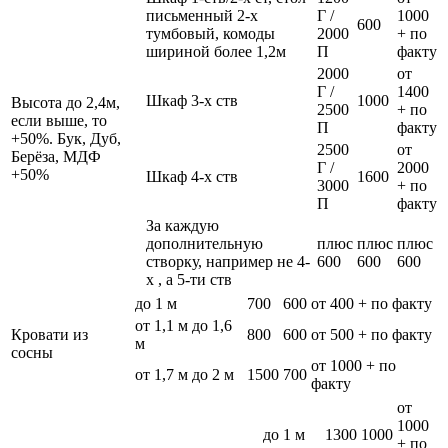
письменный 2-х
Г /
1000
600
тумбовый, комоды
2000
+ по
шириной более 1,2м
П
факту
2000
от
Г /
1400
Шкаф 3-х ств
1000
Высота до 2,4м,
2500
+ по
если выше, то
П
факту
+50%. Бук, Дуб,
2500
от
Берёза, МДФ
Г /
2000
+50%
Шкаф 4-х ств
1600
3000
+ по
П
факту
За каждую
дополнительную
плюс
плюс
плюс
створку, например не 4-
600
600
600
х , а 5-ти ств
до 1 м
700
600
от 400 + по факту
от 1,1 м до 1,6
Кровати из
800
600
от 500 + по факту
м
сосны
от 1000 + по
от 1,7 м до 2 м
1500
700
факту
от
1000
до 1 м
1300
1000
+ по