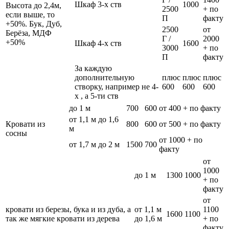
Шкаф 3-х ств
1000
Высота до 2,4м,
2500
+ по
если выше, то
П
факту
+50%. Бук, Дуб,
2500
от
Берёза, МДФ
Г /
2000
+50%
Шкаф 4-х ств
1600
3000
+ по
П
факту
За каждую
дополнительную
плюс
плюс
плюс
створку, например не 4-
600
600
600
х , а 5-ти ств
до 1 м
700
600
от 400 + по факту
от 1,1 м до 1,6
Кровати из
800
600
от 500 + по факту
м
сосны
от 1000 + по
от 1,7 м до 2 м
1500
700
факту
от
1000
до 1 м
1300
1000
+ по
факту
от
кровати из березы, бука и из дуба, а
от 1,1 м
1100
1600
1100
так же мягкие кровати из дерева
до 1,6 м
+ по
факту