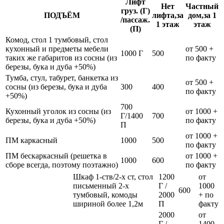
Лифт
Нет
Частный
груз. (Г)
ПОДЪЁМ
лифта,за
дом,за 1
/пассаж.
1 этаж
этаж
(П)
Комод, стол 1 тумбовый, стол
кухонный и предметы мебели
от 500 +
1000 Г
500
таких же габаритов из сосны (из
по факту
березы, бука и дуба +50%)
Тумба, стул, табурет, банкетка из
от 500 +
сосны (из березы, бука и дуба
300
400
по факту
+50%)
700
Кухонный уголок из сосны (из
от 1000 +
Г/1400
700
березы, бука и дуба +50%)
по факту
П
от 1000 +
ПМ каркасный
1000
500
по факту
ПМ бескаркасный (решетка в
от 1000 +
1000
600
сборе всегда, поэтому поэтажно)
по факту
Шкаф 1-ств/2-х ст, стол
1200
от
письменный 2-х
Г /
1000
600
тумбовый, комоды
2000
+ по
шириной более 1,2м
П
факту
2000
от
Г /
1400