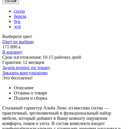
сосна
▾
сосна
береза
бук
дуб
Выберите цвет
Цвет не выбран
171 890
a
В корзину
Срок изготовления:
10-15 рабочих дней
Гарантия:
12 месяцев
Задать вопрос по товару
Заказать консультацию
Это бесплатно!
Описание
Отзывы о товаре
Подъем и сборка
Спальный гарнитур Альба Люкс из массива сосны —
практичный, эргономичный и функциональный набор
мебели, который добавит в Вашу комнату ощущения
комфорта, покоя и уюта. В состав комплекта входит
комфортабельная кровать с плавными линиями изголовья и