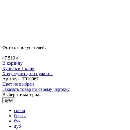
Фото от покупателей:
47 510
a
В корзину
Купить в 1 клик
Хочу купить, но нужно...
Артикул:
Т010067
Цвет не выбран
Заказать товар по своему чертежу
Выберите материал
дуб
▾
сосна
береза
бук
дуб