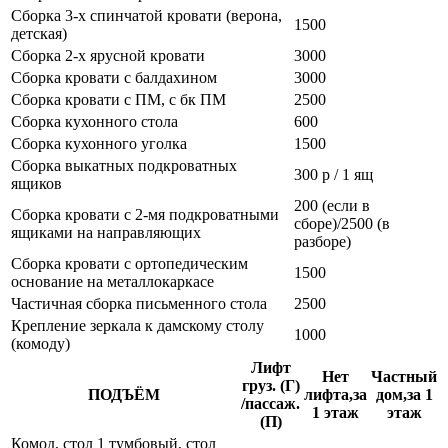
Сборка 3-х спинчатой кровати (верона,
1500
детская)
Сборка 2-х ярусной кровати
3000
Сборка кровати с балдахином
3000
Сборка кровати с ПМ, с бк ПМ
2500
Сборка кухонного стола
600
Сборка кухонного уголка
1500
Сборка выкатных подкроватных
300 р / 1 ящ
ящиков
200 (если в
Сборка кровати с 2-мя подкроватными
сборе)/2500 (в
ящиками на направляющих
разборе)
Сборка кровати с ортопедическим
1500
основание на металлокаркасе
Частичная сборка письменного стола
2500
Крепление зеркала к дамскому столу
1000
(комоду)
Лифт
Нет
Частный
груз. (Г)
ПОДЪЁМ
лифта,за
дом,за 1
/пассаж.
1 этаж
этаж
(П)
Комод, стол 1 тумбовый, стол