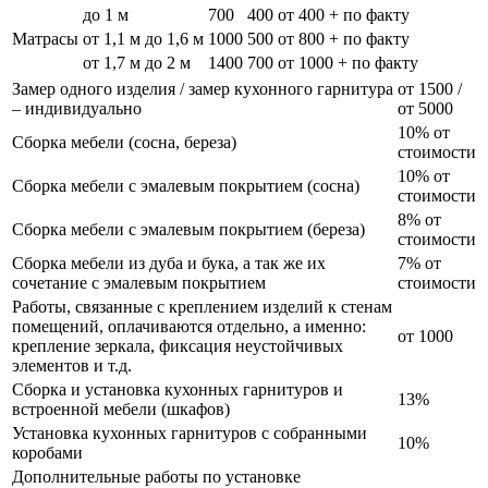
до 1 м
700
400
от 400 + по факту
Матрасы
от 1,1 м до 1,6 м
1000
500
от 800 + по факту
от 1,7 м до 2 м
1400
700
от 1000 + по факту
Замер одного изделия / замер кухонного гарнитура
от 1500 /
– индивидуально
от 5000
10% от
Сборка мебели (сосна, береза)
стоимости
10% от
Сборка мебели с эмалевым покрытием (сосна)
стоимости
8% от
Сборка мебели с эмалевым покрытием (береза)
стоимости
Сборка мебели из дуба и бука, а так же их
7% от
сочетание с эмалевым покрытием
стоимости
Работы, связанные с креплением изделий к стенам
помещений, оплачиваются отдельно, а именно:
от 1000
крепление зеркала, фиксация неустойчивых
элементов и т.д.
Сборка и установка кухонных гарнитуров и
13%
встроенной мебели (шкафов)
Установка кухонных гарнитуров с собранными
10%
коробами
Дополнительные работы по установке