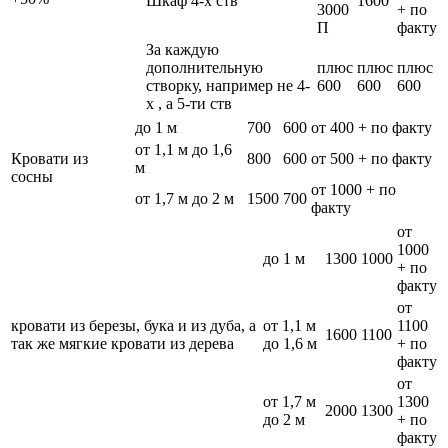
Шкаф 4-х ств
1600
3000
+ по
П
факту
За каждую
дополнительную
плюс
плюс
плюс
створку, например не 4-
600
600
600
х , а 5-ти ств
до 1 м
700
600
от 400 + по факту
от 1,1 м до 1,6
Кровати из
800
600
от 500 + по факту
м
сосны
от 1000 + по
от 1,7 м до 2 м
1500
700
факту
от
1000
до 1 м
1300
1000
+ по
факту
от
кровати из березы, бука и из дуба, а
от 1,1 м
1100
1600
1100
так же мягкие кровати из дерева
до 1,6 м
+ по
факту
от
от 1,7 м
1300
2000
1300
до 2 м
+ по
факту