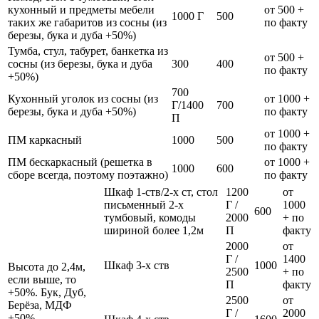
кухонный и предметы мебели
от 500 +
1000 Г
500
таких же габаритов из сосны (из
по факту
березы, бука и дуба +50%)
Тумба, стул, табурет, банкетка из
от 500 +
сосны (из березы, бука и дуба
300
400
по факту
+50%)
700
Кухонный уголок из сосны (из
от 1000 +
Г/1400
700
березы, бука и дуба +50%)
по факту
П
от 1000 +
ПМ каркасный
1000
500
по факту
ПМ бескаркасный (решетка в
от 1000 +
1000
600
сборе всегда, поэтому поэтажно)
по факту
Шкаф 1-ств/2-х ст, стол
1200
от
письменный 2-х
Г /
1000
600
тумбовый, комоды
2000
+ по
шириной более 1,2м
П
факту
2000
от
Г /
1400
Шкаф 3-х ств
1000
Высота до 2,4м,
2500
+ по
если выше, то
П
факту
+50%. Бук, Дуб,
2500
от
Берёза, МДФ
Г /
2000
+50%