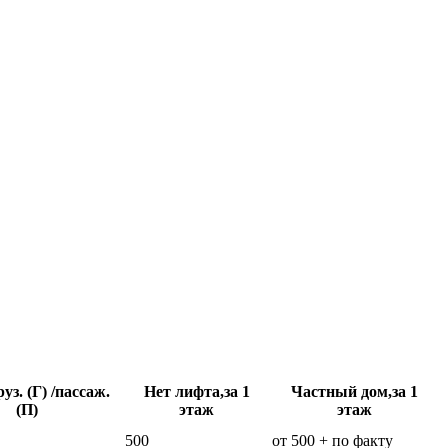
уз. (Г) /пассаж.
Нет лифта,за 1
Частный дом,за 1
(П)
этаж
этаж
500
от 500 + по факту