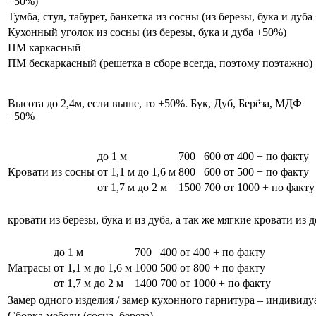
+50%)
Тумба, стул, табурет, банкетка из сосны (из березы, бука и дуб
Кухонный уголок из сосны (из березы, бука и дуба +50%)
ПМ каркасный
ПМ бескаркасный (решетка в сборе всегда, поэтому поэтажно)
Высота до 2,4м, если выше, то +50%. Бук, Дуб, Берёза, МДФ
+50%
до 1 м
700
600
от 400 + по факту
Кровати из сосны
от 1,1 м до 1,6 м
800
600
от 500 + по факту
от 1,7 м до 2 м
1500
700
от 1000 + по факту
кровати из березы, бука и из дуба, а так же мягкие кровати из 
до 1 м
700
400
от 400 + по факту
Матрасы
от 1,1 м до 1,6 м
1000
500
от 800 + по факту
от 1,7 м до 2 м
1400
700
от 1000 + по факту
Замер одного изделия / замер кухонного гарнитура – индивиду
Сборка мебели (сосна, береза)