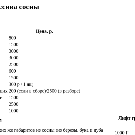
ссива сосны
Цена, р.
800
1500
3000
3000
2500
600
1500
300 р / 1 ящ
ющих
200 (если в сборе)/2500 (в разборе)
е
1500
2500
1000
Лифт гр
М
х же габаритов из сосны (из березы, бука и дуба
1000 Г