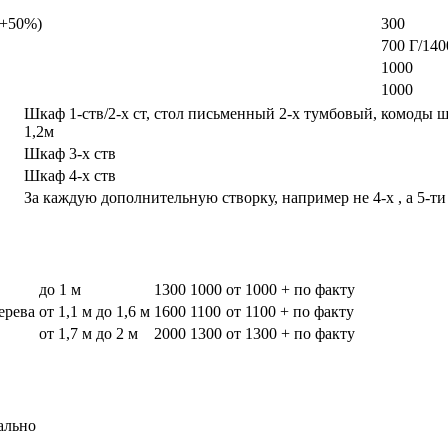
а +50%)
300
700 Г/140
1000
1000
Шкаф 1-ств/2-х ст, стол письменный 2-х тумбовый, комоды 
1,2м
Шкаф 3-х ств
Шкаф 4-х ств
За каждую дополнительную створку, например не 4-х , а 5-ти
до 1 м
1300
1000
от 1000 + по факту
дерева
от 1,1 м до 1,6 м
1600
1100
от 1100 + по факту
от 1,7 м до 2 м
2000
1300
от 1300 + по факту
ально