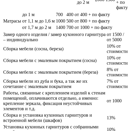
до 2 м
+ по
факту
до 1 м
700
400
от 400 + по факту
Матрасы
от 1,1 м до 1,6 м
1000
500
от 800 + по факту
от 1,7 м до 2 м
1400
700
от 1000 + по факту
Замер одного изделия / замер кухонного гарнитура
от 1500 /
– индивидуально
от 5000
10% от
Сборка мебели (сосна, береза)
стоимости
10% от
Сборка мебели с эмалевым покрытием (сосна)
стоимости
8% от
Сборка мебели с эмалевым покрытием (береза)
стоимости
Сборка мебели из дуба и бука, а так же их
7% от
сочетание с эмалевым покрытием
стоимости
Работы, связанные с креплением изделий к стенам
помещений, оплачиваются отдельно, а именно:
от 1000
крепление зеркала, фиксация неустойчивых
элементов и т.д.
Сборка и установка кухонных гарнитуров и
13%
встроенной мебели (шкафов)
Установка кухонных гарнитуров с собранными
10%