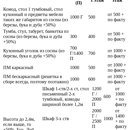
1 этаж
этаж
(П)
Комод, стол 1 тумбовый, стол
кухонный и предметы мебели
от 500 +
1000 Г
500
таких же габаритов из сосны (из
по факту
березы, бука и дуба +50%)
Тумба, стул, табурет, банкетка из
от 500 +
сосны (из березы, бука и дуба
300
400
по факту
+50%)
700
Кухонный уголок из сосны (из
от 1000 +
Г/1400
700
березы, бука и дуба +50%)
по факту
П
от 1000 +
ПМ каркасный
1000
500
по факту
ПМ бескаркасный (решетка в
от 1000 +
1000
600
сборе всегда, поэтому поэтажно)
по факту
Шкаф 1-ств/2-х ст, стол
1200
от
письменный 2-х
Г /
1000
600
тумбовый, комоды
2000
+ по
шириной более 1,2м
П
факту
2000
от
Г /
1400
Шкаф 3-х ств
1000
Высота до 2,4м,
2500
+ по
если выше, то
П
факту
+50%. Бук, Дуб,