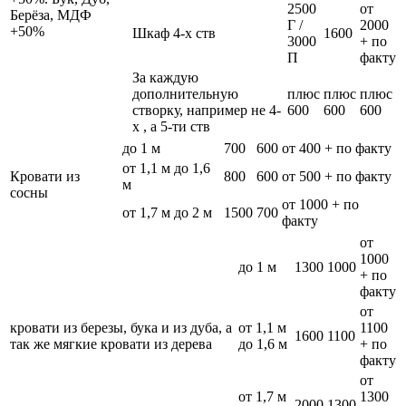
2500
от
Берёза, МДФ
Г /
2000
+50%
Шкаф 4-х ств
1600
3000
+ по
П
факту
За каждую
дополнительную
плюс
плюс
плюс
створку, например не 4-
600
600
600
х , а 5-ти ств
до 1 м
700
600
от 400 + по факту
от 1,1 м до 1,6
Кровати из
800
600
от 500 + по факту
м
сосны
от 1000 + по
от 1,7 м до 2 м
1500
700
факту
от
1000
до 1 м
1300
1000
+ по
факту
от
кровати из березы, бука и из дуба, а
от 1,1 м
1100
1600
1100
так же мягкие кровати из дерева
до 1,6 м
+ по
факту
от
от 1,7 м
1300
2000
1300