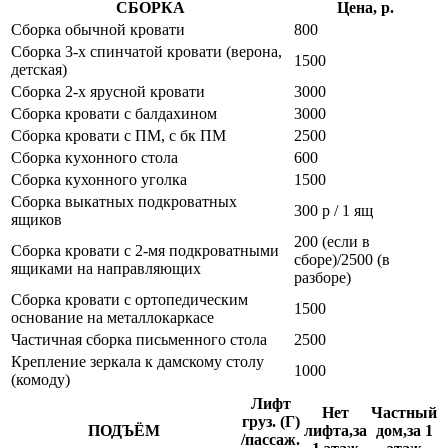
СБОРКА
Цена, р.
Сборка обычной кровати
800
Сборка 3-х спинчатой кровати (верона,
1500
детская)
Сборка 2-х ярусной кровати
3000
Сборка кровати с балдахином
3000
Сборка кровати с ПМ, с бк ПМ
2500
Сборка кухонного стола
600
Сборка кухонного уголка
1500
Сборка выкатных подкроватных
300 р / 1 ящ
ящиков
200 (если в
Сборка кровати с 2-мя подкроватными
сборе)/2500 (в
ящиками на направляющих
разборе)
Сборка кровати с ортопедическим
1500
основание на металлокаркасе
Частичная сборка письменного стола
2500
Крепление зеркала к дамскому столу
1000
(комоду)
Лифт
Нет
Частный
груз. (Г)
ПОДЪЁМ
лифта,за
дом,за 1
/пассаж.