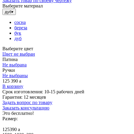
Заказать товар по своему чертежу
Выберите материал
дуб
▾
сосна
береза
бук
дуб
Выберите цвет
Цвет не выбран
Патина
Не выбрана
Ручки
Не выбраны
125 390
a
В корзину
Срок изготовления:
10-15 рабочих дней
Гарантия:
12 месяцев
Задать вопрос по товару
Заказать консультацию
Это бесплатно!
Размер:
125390
a