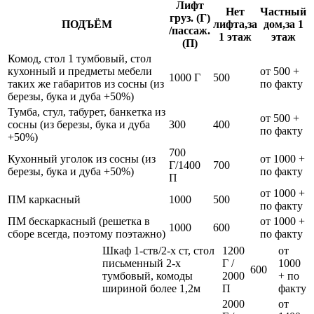
Лифт
Нет
Частный
груз. (Г)
ПОДЪЁМ
лифта,за
дом,за 1
/пассаж.
1 этаж
этаж
(П)
Комод, стол 1 тумбовый, стол
кухонный и предметы мебели
от 500 +
1000 Г
500
таких же габаритов из сосны (из
по факту
березы, бука и дуба +50%)
Тумба, стул, табурет, банкетка из
от 500 +
сосны (из березы, бука и дуба
300
400
по факту
+50%)
700
Кухонный уголок из сосны (из
от 1000 +
Г/1400
700
березы, бука и дуба +50%)
по факту
П
от 1000 +
ПМ каркасный
1000
500
по факту
ПМ бескаркасный (решетка в
от 1000 +
1000
600
сборе всегда, поэтому поэтажно)
по факту
Шкаф 1-ств/2-х ст, стол
1200
от
письменный 2-х
Г /
1000
600
тумбовый, комоды
2000
+ по
шириной более 1,2м
П
факту
2000
от