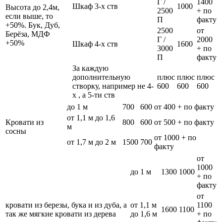
Г /
1400
Шкаф 3-х ств
1000
Высота до 2,4м,
2500
+ по
если выше, то
П
факту
+50%. Бук, Дуб,
2500
от
Берёза, МДФ
Г /
2000
+50%
Шкаф 4-х ств
1600
3000
+ по
П
факту
За каждую
дополнительную
плюс
плюс
плюс
створку, например не 4-
600
600
600
х , а 5-ти ств
до 1 м
700
600
от 400 + по факту
от 1,1 м до 1,6
Кровати из
800
600
от 500 + по факту
м
сосны
от 1000 + по
от 1,7 м до 2 м
1500
700
факту
от
1000
до 1 м
1300
1000
+ по
факту
от
кровати из березы, бука и из дуба, а
от 1,1 м
1100
1600
1100
так же мягкие кровати из дерева
до 1,6 м
+ по