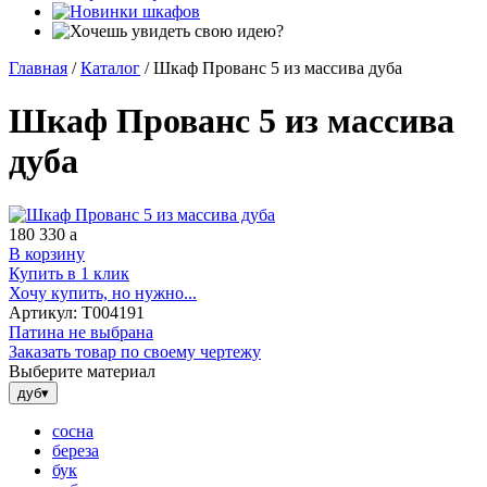
Главная
/
Каталог
/
Шкаф Прованс 5 из массива дуба
Шкаф Прованс 5 из массива
дуба
180 330
a
В корзину
Купить в 1 клик
Хочу купить, но нужно...
Артикул:
Т004191
Патина не выбрана
Заказать товар по своему чертежу
Выберите материал
дуб
▾
сосна
береза
бук