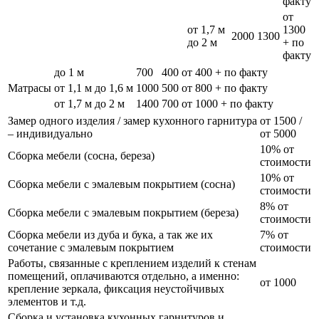
факту
от
от 1,7 м
1300
2000
1300
до 2 м
+ по
факту
до 1 м
700
400
от 400 + по факту
Матрасы
от 1,1 м до 1,6 м
1000
500
от 800 + по факту
от 1,7 м до 2 м
1400
700
от 1000 + по факту
Замер одного изделия / замер кухонного гарнитура
от 1500 /
– индивидуально
от 5000
10% от
Сборка мебели (сосна, береза)
стоимости
10% от
Сборка мебели с эмалевым покрытием (сосна)
стоимости
8% от
Сборка мебели с эмалевым покрытием (береза)
стоимости
Сборка мебели из дуба и бука, а так же их
7% от
сочетание с эмалевым покрытием
стоимости
Работы, связанные с креплением изделий к стенам
помещений, оплачиваются отдельно, а именно:
от 1000
крепление зеркала, фиксация неустойчивых
элементов и т.д.
Сборка и установка кухонных гарнитуров и