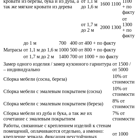
кровати из березы, бука и из дуба, а
от 1,1 м
1100
1600
1100
так же мягкие кровати из дерева
до 1,6 м
+ по
факту
от
от 1,7 м
1300
2000
1300
до 2 м
+ по
факту
до 1 м
700
400
от 400 + по факту
Матрасы
от 1,1 м до 1,6 м
1000
500
от 800 + по факту
от 1,7 м до 2 м
1400
700
от 1000 + по факту
Замер одного изделия / замер кухонного гарнитура
от 1500 /
– индивидуально
от 5000
10% от
Сборка мебели (сосна, береза)
стоимости
10% от
Сборка мебели с эмалевым покрытием (сосна)
стоимости
8% от
Сборка мебели с эмалевым покрытием (береза)
стоимости
Сборка мебели из дуба и бука, а так же их
7% от
сочетание с эмалевым покрытием
стоимости
Работы, связанные с креплением изделий к стенам
помещений, оплачиваются отдельно, а именно:
от 1000
крепление зеркала, фиксация неустойчивых