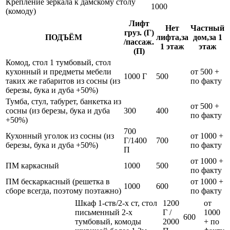
Крепление зеркала к дамскому столу
1000
(комоду)
Лифт
Нет
Частный
груз. (Г)
ПОДЪЁМ
лифта,за
дом,за 1
/пассаж.
1 этаж
этаж
(П)
Комод, стол 1 тумбовый, стол
кухонный и предметы мебели
от 500 +
1000 Г
500
таких же габаритов из сосны (из
по факту
березы, бука и дуба +50%)
Тумба, стул, табурет, банкетка из
от 500 +
сосны (из березы, бука и дуба
300
400
по факту
+50%)
700
Кухонный уголок из сосны (из
от 1000 +
Г/1400
700
березы, бука и дуба +50%)
по факту
П
от 1000 +
ПМ каркасный
1000
500
по факту
ПМ бескаркасный (решетка в
от 1000 +
1000
600
сборе всегда, поэтому поэтажно)
по факту
Шкаф 1-ств/2-х ст, стол
1200
от
письменный 2-х
Г /
1000
600
тумбовый, комоды
2000
+ по