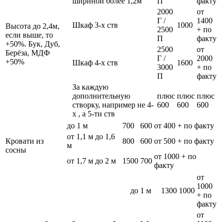
шириной более 1,2м
П
факту
2000
от
Г /
1400
Шкаф 3-х ств
1000
Высота до 2,4м,
2500
+ по
если выше, то
П
факту
+50%. Бук, Дуб,
2500
от
Берёза, МДФ
Г /
2000
+50%
Шкаф 4-х ств
1600
3000
+ по
П
факту
За каждую
дополнительную
плюс
плюс
плюс
створку, например не 4-
600
600
600
х , а 5-ти ств
до 1 м
700
600
от 400 + по факту
от 1,1 м до 1,6
Кровати из
800
600
от 500 + по факту
м
сосны
от 1000 + по
от 1,7 м до 2 м
1500
700
факту
от
1000
до 1 м
1300
1000
+ по
факту
от