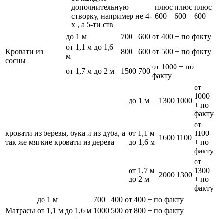
дополнительную
плюс
плюс
плюс
створку, например не 4-
600
600
600
х , а 5-ти ств
до 1 м
700
600
от 400 + по факту
от 1,1 м до 1,6
Кровати из
800
600
от 500 + по факту
м
сосны
от 1000 + по
от 1,7 м до 2 м
1500
700
факту
от
1000
до 1 м
1300
1000
+ по
факту
от
кровати из березы, бука и из дуба, а
от 1,1 м
1100
1600
1100
так же мягкие кровати из дерева
до 1,6 м
+ по
факту
от
от 1,7 м
1300
2000
1300
до 2 м
+ по
факту
до 1 м
700
400
от 400 + по факту
Матрасы
от 1,1 м до 1,6 м
1000
500
от 800 + по факту