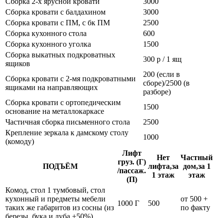
Сборка 2-х ярусной кровати
3000
Сборка кровати с балдахином
3000
Сборка кровати с ПМ, с бк ПМ
2500
Сборка кухонного стола
600
Сборка кухонного уголка
1500
Сборка выкатных подкроватных
300 р / 1 ящ
ящиков
200 (если в
Сборка кровати с 2-мя подкроватными
сборе)/2500 (в
ящиками на направляющих
разборе)
Сборка кровати с ортопедическим
1500
основание на металлокаркасе
Частичная сборка письменного стола
2500
Крепление зеркала к дамскому столу
1000
(комоду)
Лифт
Нет
Частный
груз. (Г)
ПОДЪЁМ
лифта,за
дом,за 1
/пассаж.
1 этаж
этаж
(П)
Комод, стол 1 тумбовый, стол
кухонный и предметы мебели
от 500 +
1000 Г
500
таких же габаритов из сосны (из
по факту
березы, бука и дуба +50%)