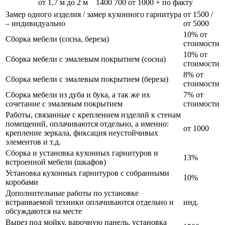
от 1,7 м до 2 м
1400
700
от 1000 + по факту
Замер одного изделия / замер кухонного гарнитура
от 1500 /
– индивидуально
от 5000
10% от
Сборка мебели (сосна, береза)
стоимости
10% от
Сборка мебели с эмалевым покрытием (сосна)
стоимости
8% от
Сборка мебели с эмалевым покрытием (береза)
стоимости
Сборка мебели из дуба и бука, а так же их
7% от
сочетание с эмалевым покрытием
стоимости
Работы, связанные с креплением изделий к стенам
помещений, оплачиваются отдельно, а именно:
от 1000
крепление зеркала, фиксация неустойчивых
элементов и т.д.
Сборка и установка кухонных гарнитуров и
13%
встроенной мебели (шкафов)
Установка кухонных гарнитуров с собранными
10%
коробами
Дополнительные работы по установке
встраиваемой техники оплачиваются отдельно и
инд.
обсуждаются на месте
Вырез под мойку, варочную панель, установка