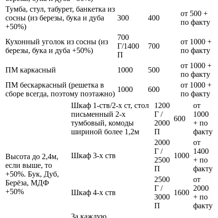
Тумба, стул, табурет, банкетка из
от 500 +
сосны (из березы, бука и дуба
300
400
по факту
+50%)
700
Кухонный уголок из сосны (из
от 1000 +
Г/1400
700
березы, бука и дуба +50%)
по факту
П
от 1000 +
ПМ каркасный
1000
500
по факту
ПМ бескаркасный (решетка в
от 1000 +
1000
600
сборе всегда, поэтому поэтажно)
по факту
Шкаф 1-ств/2-х ст, стол
1200
от
письменный 2-х
Г /
1000
600
тумбовый, комоды
2000
+ по
шириной более 1,2м
П
факту
2000
от
Г /
1400
Шкаф 3-х ств
1000
Высота до 2,4м,
2500
+ по
если выше, то
П
факту
+50%. Бук, Дуб,
2500
от
Берёза, МДФ
Г /
2000
+50%
Шкаф 4-х ств
1600
3000
+ по
П
факту
За каждую