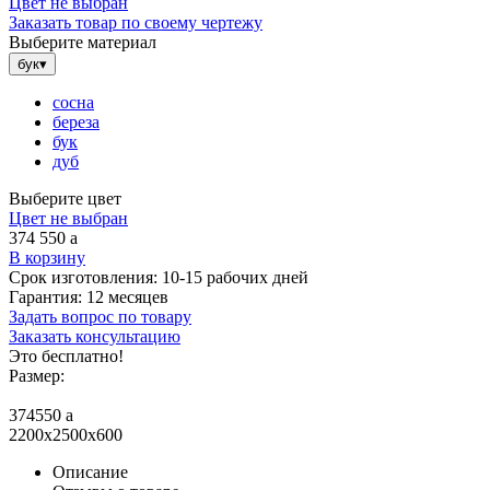
Цвет не выбран
Заказать товар по своему чертежу
Выберите материал
бук
▾
сосна
береза
бук
дуб
Выберите цвет
Цвет не выбран
374 550
a
В корзину
Срок изготовления:
10-15 рабочих дней
Гарантия:
12 месяцев
Задать вопрос по товару
Заказать консультацию
Это бесплатно!
Размер:
374550
a
2200x2500x600
Описание