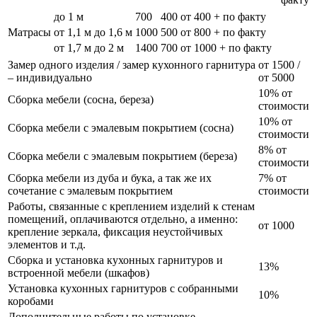
до 1 м
700
400
от 400 + по факту
Матрасы
от 1,1 м до 1,6 м
1000
500
от 800 + по факту
от 1,7 м до 2 м
1400
700
от 1000 + по факту
Замер одного изделия / замер кухонного гарнитура
от 1500 /
– индивидуально
от 5000
10% от
Сборка мебели (сосна, береза)
стоимости
10% от
Сборка мебели с эмалевым покрытием (сосна)
стоимости
8% от
Сборка мебели с эмалевым покрытием (береза)
стоимости
Сборка мебели из дуба и бука, а так же их
7% от
сочетание с эмалевым покрытием
стоимости
Работы, связанные с креплением изделий к стенам
помещений, оплачиваются отдельно, а именно:
от 1000
крепление зеркала, фиксация неустойчивых
элементов и т.д.
Сборка и установка кухонных гарнитуров и
13%
встроенной мебели (шкафов)
Установка кухонных гарнитуров с собранными
10%
коробами
Дополнительные работы по установке