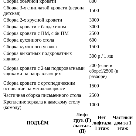
Сборка обычной кровати
800
Сборка 3-х спинчатой кровати (верона,
1500
детская)
Сборка 2-х ярусной кровати
3000
Сборка кровати с балдахином
3000
Сборка кровати с ПМ, с бк ПМ
2500
Сборка кухонного стола
600
Сборка кухонного уголка
1500
Сборка выкатных подкроватных
300 р / 1 ящ
ящиков
200 (если в
Сборка кровати с 2-мя подкроватными
сборе)/2500 (в
ящиками на направляющих
разборе)
Сборка кровати с ортопедическим
1500
основание на металлокаркасе
Частичная сборка письменного стола
2500
Крепление зеркала к дамскому столу
1000
(комоду)
Лифт
Нет
Частный
груз. (Г)
ПОДЪЁМ
лифта,за
дом,за 1
/пассаж.
1 этаж
этаж
(П)