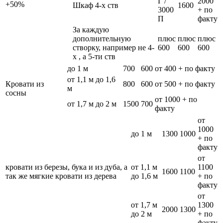
Г /
2000
+50%
Шкаф 4-х ств
1600
3000
+ по
П
факту
За каждую
дополнительную
плюс
плюс
плюс
створку, например не 4-
600
600
600
х , а 5-ти ств
до 1 м
700
600
от 400 + по факту
от 1,1 м до 1,6
Кровати из
800
600
от 500 + по факту
м
сосны
от 1000 + по
от 1,7 м до 2 м
1500
700
факту
от
1000
до 1 м
1300
1000
+ по
факту
от
кровати из березы, бука и из дуба, а
от 1,1 м
1100
1600
1100
так же мягкие кровати из дерева
до 1,6 м
+ по
факту
от
от 1,7 м
1300
2000
1300
до 2 м
+ по
факту