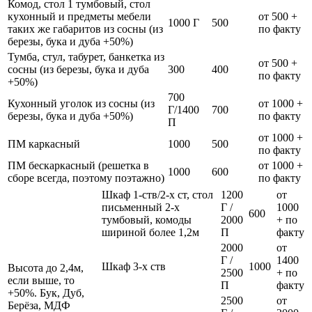
Комод, стол 1 тумбовый, стол
кухонный и предметы мебели
от 500 +
1000 Г
500
таких же габаритов из сосны (из
по факту
березы, бука и дуба +50%)
Тумба, стул, табурет, банкетка из
от 500 +
сосны (из березы, бука и дуба
300
400
по факту
+50%)
700
Кухонный уголок из сосны (из
от 1000 +
Г/1400
700
березы, бука и дуба +50%)
по факту
П
от 1000 +
ПМ каркасный
1000
500
по факту
ПМ бескаркасный (решетка в
от 1000 +
1000
600
сборе всегда, поэтому поэтажно)
по факту
Шкаф 1-ств/2-х ст, стол
1200
от
письменный 2-х
Г /
1000
600
тумбовый, комоды
2000
+ по
шириной более 1,2м
П
факту
2000
от
Г /
1400
Шкаф 3-х ств
1000
Высота до 2,4м,
2500
+ по
если выше, то
П
факту
+50%. Бук, Дуб,
2500
от
Берёза, МДФ