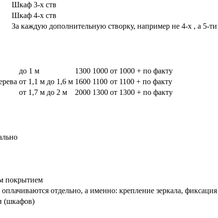
Шкаф 3-х ств
Шкаф 4-х ств
За каждую дополнительную створку, например не 4-х , а 5-ти
до 1 м
1300
1000
от 1000 + по факту
дерева
от 1,1 м до 1,6 м
1600
1100
от 1100 + по факту
от 1,7 м до 2 м
2000
1300
от 1300 + по факту
ально
вым покрытием
оплачиваются отдельно, а именно: крепление зеркала, фиксация
и (шкафов)