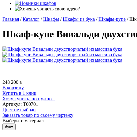
Главная
/
Каталог
/
Шкафы
/
Шкафы из бука
/
Шкафы-купе
/
Шка
Шкаф-купе Вивальди двухство
248 200
a
В корзину
Купить в 1 клик
Хочу купить, но нужно...
Артикул:
Т00701
Цвет не выбран
Заказать товар по своему чертежу
Выберите материал
бук
▾