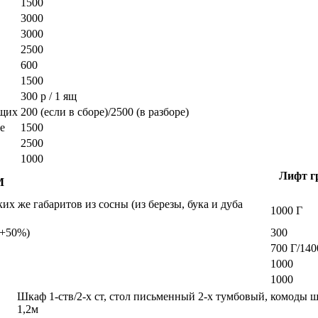
1500
3000
3000
2500
600
1500
300 р / 1 ящ
ющих
200 (если в сборе)/2500 (в разборе)
е
1500
2500
1000
Лифт гр
М
х же габаритов из сосны (из березы, бука и дуба
1000 Г
а +50%)
300
700 Г/140
1000
1000
Шкаф 1-ств/2-х ст, стол письменный 2-х тумбовый, комоды 
1,2м