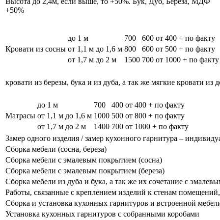
Высота до 2,4м, если выше, то +50%. Бук, Дуб, Берёза, МДФ
+50%
до 1 м
700
600
от 400 + по факту
Кровати из сосны
от 1,1 м до 1,6 м
800
600
от 500 + по факту
от 1,7 м до 2 м
1500
700
от 1000 + по факту
кровати из березы, бука и из дуба, а так же мягкие кровати из 
до 1 м
700
400
от 400 + по факту
Матрасы
от 1,1 м до 1,6 м
1000
500
от 800 + по факту
от 1,7 м до 2 м
1400
700
от 1000 + по факту
Замер одного изделия / замер кухонного гарнитура – индивиду
Сборка мебели (сосна, береза)
Сборка мебели с эмалевым покрытием (сосна)
Сборка мебели с эмалевым покрытием (береза)
Сборка мебели из дуба и бука, а так же их сочетание с эмале
Работы, связанные с креплением изделий к стенам помещений, 
Сборка и установка кухонных гарнитуров и встроенной мебел
Установка кухонных гарнитуров с собранными коробами