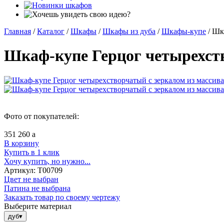
Главная
/
Каталог
/
Шкафы
/
Шкафы из дуба
/
Шкафы-купе
/
Шка
Шкаф-купе Герцог четырехств
Фото от покупателей:
351 260
a
В корзину
Купить в 1 клик
Хочу купить, но нужно...
Артикул:
Т00709
Цвет не выбран
Патина не выбрана
Заказать товар по своему чертежу
Выберите материал
дуб
▾