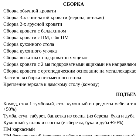
СБОРКА
Сборка обычной кровати
Сборка 3-х спинчатой кровати (верона, детская)
Сборка 2-х ярусной кровати
Сборка кровати с балдахином
Сборка кровати с ПМ, с бк ПМ
Сборка кухонного стола
Сборка кухонного уголка
Сборка выкатных подкроватных ящиков
Сборка кровати с 2-мя подкроватными ящиками на направля
Сборка кровати с ортопедическим основание на металлокаркас
Частичная сборка письменного стола
Крепление зеркала к дамскому столу (комоду)
ПОДЪЁ
Комод, стол 1 тумбовый, стол кухонный и предметы мебели таки
+50%)
Тумба, стул, табурет, банкетка из сосны (из березы, бука и дуб
Кухонный уголок из сосны (из березы, бука и дуба +50%)
ПМ каркасный
ПМ бескаркасный (решетка в сборе всегда, поэтому поэтажно)