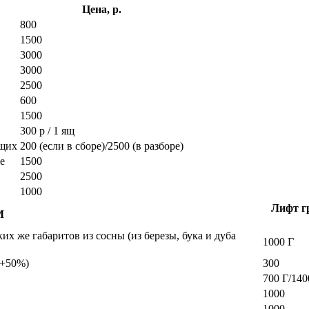
Цена, р.
800
1500
3000
3000
2500
600
1500
300 р / 1 ящ
ющих
200 (если в сборе)/2500 (в разборе)
е
1500
2500
1000
Лифт гр
М
х же габаритов из сосны (из березы, бука и дуба
1000 Г
а +50%)
300
700 Г/140
1000
1000