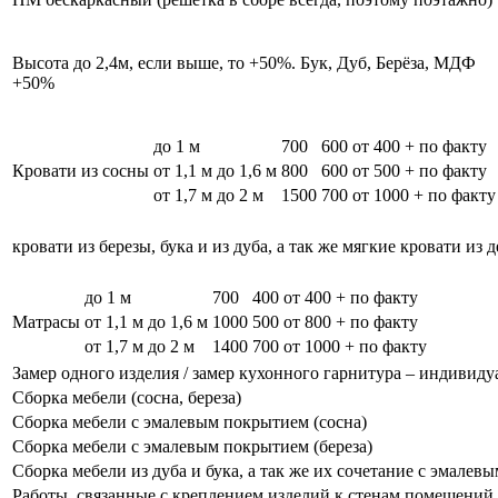
Высота до 2,4м, если выше, то +50%. Бук, Дуб, Берёза, МДФ
+50%
до 1 м
700
600
от 400 + по факту
Кровати из сосны
от 1,1 м до 1,6 м
800
600
от 500 + по факту
от 1,7 м до 2 м
1500
700
от 1000 + по факту
кровати из березы, бука и из дуба, а так же мягкие кровати из 
до 1 м
700
400
от 400 + по факту
Матрасы
от 1,1 м до 1,6 м
1000
500
от 800 + по факту
от 1,7 м до 2 м
1400
700
от 1000 + по факту
Замер одного изделия / замер кухонного гарнитура – индивиду
Сборка мебели (сосна, береза)
Сборка мебели с эмалевым покрытием (сосна)
Сборка мебели с эмалевым покрытием (береза)
Сборка мебели из дуба и бука, а так же их сочетание с эмале
Работы, связанные с креплением изделий к стенам помещений, 