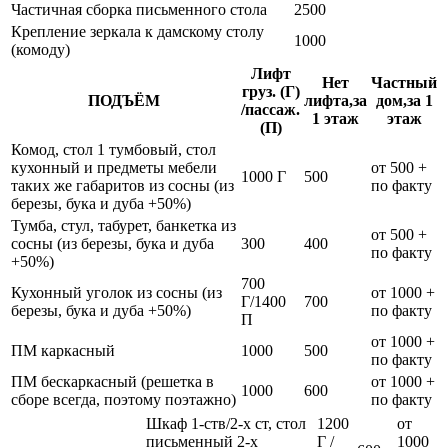
Частичная сборка письменного стола
2500
Крепление зеркала к дамскому столу
1000
(комоду)
Лифт
Нет
Частный
груз. (Г)
ПОДЪЁМ
лифта,за
дом,за 1
/пассаж.
1 этаж
этаж
(П)
Комод, стол 1 тумбовый, стол
кухонный и предметы мебели
от 500 +
1000 Г
500
таких же габаритов из сосны (из
по факту
березы, бука и дуба +50%)
Тумба, стул, табурет, банкетка из
от 500 +
сосны (из березы, бука и дуба
300
400
по факту
+50%)
700
Кухонный уголок из сосны (из
от 1000 +
Г/1400
700
березы, бука и дуба +50%)
по факту
П
от 1000 +
ПМ каркасный
1000
500
по факту
ПМ бескаркасный (решетка в
от 1000 +
1000
600
сборе всегда, поэтому поэтажно)
по факту
Шкаф 1-ств/2-х ст, стол
1200
от
письменный 2-х
Г /
1000