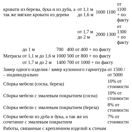
от
кровати из березы, бука и из дуба, а
от 1,1 м
1100
1600
1100
так же мягкие кровати из дерева
до 1,6 м
+ по
факту
от
от 1,7 м
1300
2000
1300
до 2 м
+ по
факту
до 1 м
700
400
от 400 + по факту
Матрасы
от 1,1 м до 1,6 м
1000
500
от 800 + по факту
от 1,7 м до 2 м
1400
700
от 1000 + по факту
Замер одного изделия / замер кухонного гарнитура
от 1500 /
– индивидуально
от 5000
10% от
Сборка мебели (сосна, береза)
стоимости
10% от
Сборка мебели с эмалевым покрытием (сосна)
стоимости
8% от
Сборка мебели с эмалевым покрытием (береза)
стоимости
Сборка мебели из дуба и бука, а так же их
7% от
сочетание с эмалевым покрытием
стоимости
Работы, связанные с креплением изделий к стенам