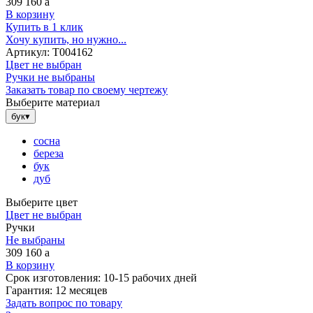
309 160
a
В корзину
Купить в 1 клик
Хочу купить, но нужно...
Артикул:
Т004162
Цвет не выбран
Ручки не выбраны
Заказать товар по своему чертежу
Выберите материал
бук
▾
сосна
береза
бук
дуб
Выберите цвет
Цвет не выбран
Ручки
Не выбраны
309 160
a
В корзину
Срок изготовления:
10-15 рабочих дней
Гарантия:
12 месяцев
Задать вопрос по товару