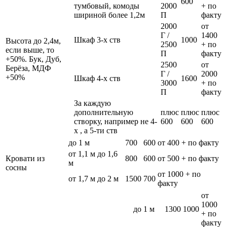
600
тумбовый, комоды
2000
+ по
шириной более 1,2м
П
факту
2000
от
Г /
1400
Шкаф 3-х ств
1000
Высота до 2,4м,
2500
+ по
если выше, то
П
факту
+50%. Бук, Дуб,
2500
от
Берёза, МДФ
Г /
2000
+50%
Шкаф 4-х ств
1600
3000
+ по
П
факту
За каждую
дополнительную
плюс
плюс
плюс
створку, например не 4-
600
600
600
х , а 5-ти ств
до 1 м
700
600
от 400 + по факту
от 1,1 м до 1,6
Кровати из
800
600
от 500 + по факту
м
сосны
от 1000 + по
от 1,7 м до 2 м
1500
700
факту
от
1000
до 1 м
1300
1000
+ по
факту