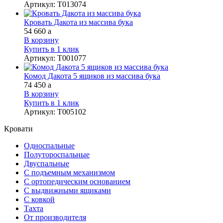
Артикул
:
Т013074
Кровать Дакота из массива бука
54 660
a
В корзину
Купить в 1 клик
Артикул
:
Т001077
Комод Дакота 5 ящиков из массива бука
74 450
a
В корзину
Купить в 1 клик
Артикул
:
Т005102
Кровати
Односпальные
Полутороспальные
Двуспальные
С подъемным механизмом
С ортопедическим основанием
С выдвижными ящиками
С ковкой
Тахта
От производителя