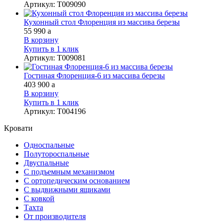
Артикул
:
Т009090
Кухонный стол Флоренция из массива березы
55 990
a
В корзину
Купить в 1 клик
Артикул
:
Т009081
Гостиная Флоренция-6 из массива березы
403 900
a
В корзину
Купить в 1 клик
Артикул
:
Т004196
Кровати
Односпальные
Полутороспальные
Двуспальные
С подъемным механизмом
С ортопедическим основанием
С выдвижными ящиками
С ковкой
Тахта
От производителя