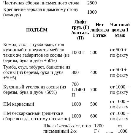
Частичная сборка письменного стола
2500
Крепление зеркала к дамскому столу
1000
(комоду)
Лифт
Нет
Частный
груз. (Г)
ПОДЪЁМ
лифта,за
дом,за 1
/пассаж.
1 этаж
этаж
(П)
Комод, стол 1 тумбовый, стол
кухонный и предметы мебели
от 500 +
1000 Г
500
таких же габаритов из сосны (из
по факту
березы, бука и дуба +50%)
Тумба, стул, табурет, банкетка из
от 500 +
сосны (из березы, бука и дуба
300
400
по факту
+50%)
700
Кухонный уголок из сосны (из
от 1000 +
Г/1400
700
березы, бука и дуба +50%)
по факту
П
от 1000 +
ПМ каркасный
1000
500
по факту
ПМ бескаркасный (решетка в
от 1000 +
1000
600
сборе всегда, поэтому поэтажно)
по факту
Шкаф 1-ств/2-х ст, стол
1200
от
письменный 2-х
Г /
1000