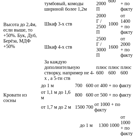
600
тумбовый, комоды
2000
+ по
шириной более 1,2м
П
факту
2000
от
Г /
1400
Шкаф 3-х ств
1000
Высота до 2,4м,
2500
+ по
если выше, то
П
факту
+50%. Бук, Дуб,
2500
от
Берёза, МДФ
Г /
2000
+50%
Шкаф 4-х ств
1600
3000
+ по
П
факту
За каждую
дополнительную
плюс
плюс
плюс
створку, например не 4-
600
600
600
х , а 5-ти ств
до 1 м
700
600
от 400 + по факту
от 1,1 м до 1,6
Кровати из
800
600
от 500 + по факту
м
сосны
от 1000 + по
от 1,7 м до 2 м
1500
700
факту
от
1000
до 1 м
1300
1000
+ по
факту