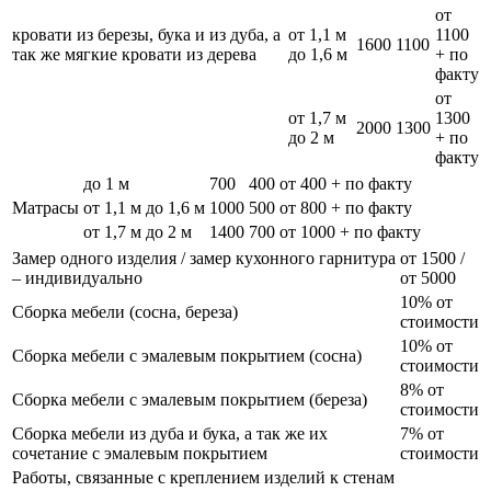
от
кровати из березы, бука и из дуба, а
от 1,1 м
1100
1600
1100
так же мягкие кровати из дерева
до 1,6 м
+ по
факту
от
от 1,7 м
1300
2000
1300
до 2 м
+ по
факту
до 1 м
700
400
от 400 + по факту
Матрасы
от 1,1 м до 1,6 м
1000
500
от 800 + по факту
от 1,7 м до 2 м
1400
700
от 1000 + по факту
Замер одного изделия / замер кухонного гарнитура
от 1500 /
– индивидуально
от 5000
10% от
Сборка мебели (сосна, береза)
стоимости
10% от
Сборка мебели с эмалевым покрытием (сосна)
стоимости
8% от
Сборка мебели с эмалевым покрытием (береза)
стоимости
Сборка мебели из дуба и бука, а так же их
7% от
сочетание с эмалевым покрытием
стоимости
Работы, связанные с креплением изделий к стенам