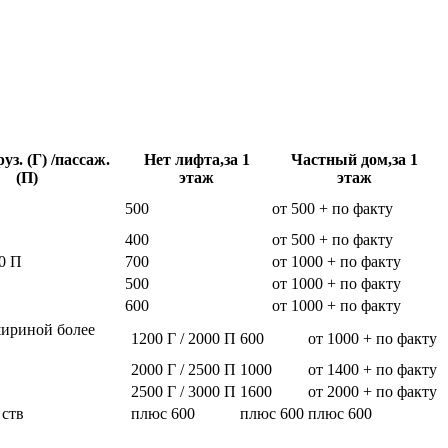
уз. (Г) /пассаж.
Нет лифта,за 1
Частный дом,за 1
(П)
этаж
этаж
500
от 500 + по факту
400
от 500 + по факту
0 П
700
от 1000 + по факту
500
от 1000 + по факту
600
от 1000 + по факту
шириной более
1200 Г / 2000 П
600
от 1000 + по факту
2000 Г / 2500 П
1000
от 1400 + по факту
2500 Г / 3000 П
1600
от 2000 + по факту
 ств
плюс 600
плюс 600
плюс 600