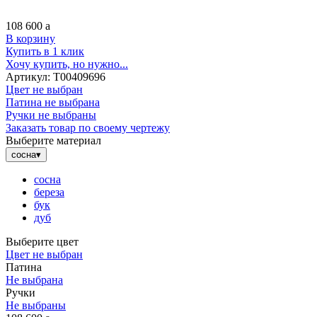
108 600
a
В корзину
Купить в 1 клик
Хочу купить, но нужно...
Артикул:
Т00409696
Цвет не выбран
Патина не выбрана
Ручки не выбраны
Заказать товар по своему чертежу
Выберите материал
сосна
▾
сосна
береза
бук
дуб
Выберите цвет
Цвет не выбран
Патина
Не выбрана
Ручки
Не выбраны