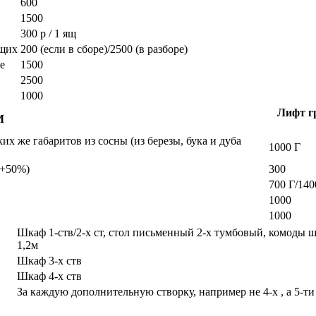
600
1500
300 р / 1 ящ
ющих
200 (если в сборе)/2500 (в разборе)
е
1500
2500
1000
Лифт гр
М
х же габаритов из сосны (из березы, бука и дуба
1000 Г
а +50%)
300
700 Г/140
1000
1000
Шкаф 1-ств/2-х ст, стол письменный 2-х тумбовый, комоды 
1,2м
Шкаф 3-х ств
Шкаф 4-х ств
За каждую дополнительную створку, например не 4-х , а 5-ти