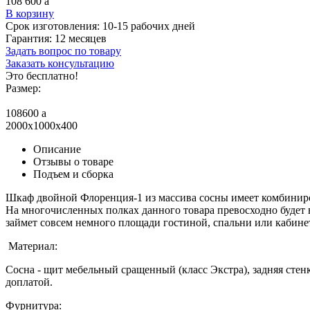
108 600
a
В корзину
Срок изготовления:
10-15 рабочих дней
Гарантия:
12 месяцев
Задать вопрос по товару
Заказать консультацию
Это бесплатно!
Размер:
108600
a
2000x1000x400
Описание
Отзывы о товаре
Подъем и сборка
Шкаф двойной Флоренция-1 из массива сосны имеет комбини
На многочисленных полках данного товара превосходно будет 
займет совсем немного площади гостиной, спальни или кабинет
Материал:
Сосна - щит мебельный сращенный (класс Экстра), задняя стенк
доплатой.
Фурнитура: