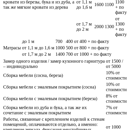
кровати из березы, бука и из дуба, а
от 1,1 м
1100
1600
1100
так же мягкие кровати из дерева
до 1,6 м
+ по
факту
от
от 1,7 м
1300
2000
1300
до 2 м
+ по
факту
до 1 м
700
400
от 400 + по факту
Матрасы
от 1,1 м до 1,6 м
1000
500
от 800 + по факту
от 1,7 м до 2 м
1400
700
от 1000 + по факту
Замер одного изделия / замер кухонного гарнитура
от 1500 /
– индивидуально
от 5000
10% от
Сборка мебели (сосна, береза)
стоимости
10% от
Сборка мебели с эмалевым покрытием (сосна)
стоимости
8% от
Сборка мебели с эмалевым покрытием (береза)
стоимости
Сборка мебели из дуба и бука, а так же их
7% от
сочетание с эмалевым покрытием
стоимости
Работы, связанные с креплением изделий к стенам
помещений, оплачиваются отдельно, а именно:
от 1000
крепление зеркала, фиксация неустойчивых