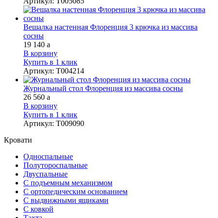
Артикул
:
Т005085
Вешалка настенная Флоренция 3 крючка из массива
сосны
19 140
a
В корзину
Купить в 1 клик
Артикул
:
Т004214
Журнальный стол Флоренция из массива сосны
26 560
a
В корзину
Купить в 1 клик
Артикул
:
Т009090
Кровати
Односпальные
Полутороспальные
Двуспальные
С подъемным механизмом
С ортопедическим основанием
С выдвижными ящиками
С ковкой
Тахта