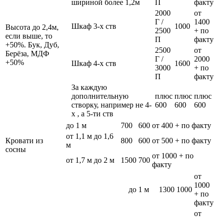
шириной более 1,2м
П
факту
2000
от
Г /
1400
Шкаф 3-х ств
1000
Высота до 2,4м,
2500
+ по
если выше, то
П
факту
+50%. Бук, Дуб,
2500
от
Берёза, МДФ
Г /
2000
+50%
Шкаф 4-х ств
1600
3000
+ по
П
факту
За каждую
дополнительную
плюс
плюс
плюс
створку, например не 4-
600
600
600
х , а 5-ти ств
до 1 м
700
600
от 400 + по факту
от 1,1 м до 1,6
Кровати из
800
600
от 500 + по факту
м
сосны
от 1000 + по
от 1,7 м до 2 м
1500
700
факту
от
1000
до 1 м
1300
1000
+ по
факту
от