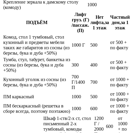
Крепление зеркала к дамскому столу
1000
(комоду)
Лифт
Нет
Частный
груз. (Г)
ПОДЪЁМ
лифта,за
дом,за 1
/пассаж.
1 этаж
этаж
(П)
Комод, стол 1 тумбовый, стол
кухонный и предметы мебели
от 500 +
1000 Г
500
таких же габаритов из сосны (из
по факту
березы, бука и дуба +50%)
Тумба, стул, табурет, банкетка из
от 500 +
сосны (из березы, бука и дуба
300
400
по факту
+50%)
700
Кухонный уголок из сосны (из
от 1000 +
Г/1400
700
березы, бука и дуба +50%)
по факту
П
от 1000 +
ПМ каркасный
1000
500
по факту
ПМ бескаркасный (решетка в
от 1000 +
1000
600
сборе всегда, поэтому поэтажно)
по факту
Шкаф 1-ств/2-х ст, стол
1200
от
письменный 2-х
Г /
1000
600
тумбовый, комоды
2000
+ по