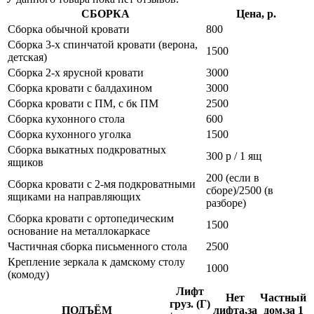
СБОРКА
Цена, р.
Сборка обычной кровати
800
Сборка 3-х спинчатой кровати (верона,
1500
детская)
Сборка 2-х ярусной кровати
3000
Сборка кровати с балдахином
3000
Сборка кровати с ПМ, с бк ПМ
2500
Сборка кухонного стола
600
Сборка кухонного уголка
1500
Сборка выкатных подкроватных
300 р / 1 ящ
ящиков
200 (если в
Сборка кровати с 2-мя подкроватными
сборе)/2500 (в
ящиками на направляющих
разборе)
Сборка кровати с ортопедическим
1500
основание на металлокаркасе
Частичная сборка письменного стола
2500
Крепление зеркала к дамскому столу
1000
(комоду)
Лифт
Нет
Частный
груз. (Г)
ПОДЪЁМ
лифта,за
дом,за 1