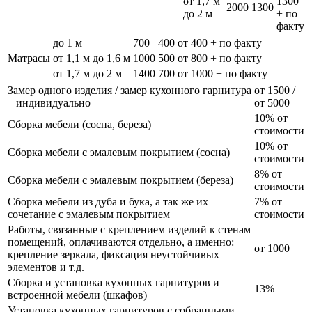
от 1,7 м
1300
2000
1300
до 2 м
+ по
факту
до 1 м
700
400
от 400 + по факту
Матрасы
от 1,1 м до 1,6 м
1000
500
от 800 + по факту
от 1,7 м до 2 м
1400
700
от 1000 + по факту
Замер одного изделия / замер кухонного гарнитура
от 1500 /
– индивидуально
от 5000
10% от
Сборка мебели (сосна, береза)
стоимости
10% от
Сборка мебели с эмалевым покрытием (сосна)
стоимости
8% от
Сборка мебели с эмалевым покрытием (береза)
стоимости
Сборка мебели из дуба и бука, а так же их
7% от
сочетание с эмалевым покрытием
стоимости
Работы, связанные с креплением изделий к стенам
помещений, оплачиваются отдельно, а именно:
от 1000
крепление зеркала, фиксация неустойчивых
элементов и т.д.
Сборка и установка кухонных гарнитуров и
13%
встроенной мебели (шкафов)
Установка кухонных гарнитуров с собранными