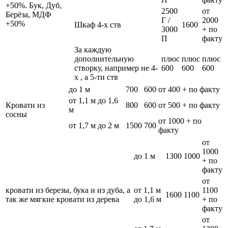
+50%. Бук, Дуб,
2500
от
Берёза, МДФ
Г /
2000
+50%
Шкаф 4-х ств
1600
3000
+ по
П
факту
За каждую
дополнительную
плюс
плюс
плюс
створку, например не 4-
600
600
600
х , а 5-ти ств
до 1 м
700
600
от 400 + по факту
от 1,1 м до 1,6
Кровати из
800
600
от 500 + по факту
м
сосны
от 1000 + по
от 1,7 м до 2 м
1500
700
факту
от
1000
до 1 м
1300
1000
+ по
факту
от
кровати из березы, бука и из дуба, а
от 1,1 м
1100
1600
1100
так же мягкие кровати из дерева
до 1,6 м
+ по
факту
от