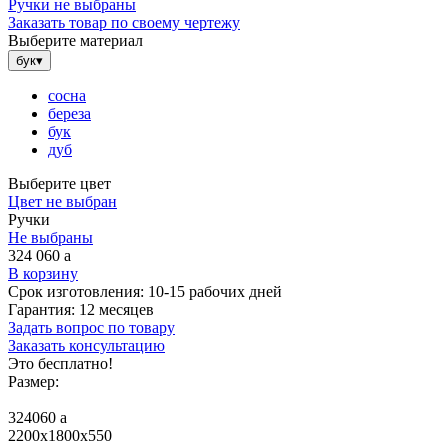
Ручки не выбраны
Заказать товар по своему чертежу
Выберите материал
бук
▾
сосна
береза
бук
дуб
Выберите цвет
Цвет не выбран
Ручки
Не выбраны
324 060
a
В корзину
Срок изготовления:
10-15 рабочих дней
Гарантия:
12 месяцев
Задать вопрос по товару
Заказать консультацию
Это бесплатно!
Размер:
324060
a
2200x1800x550