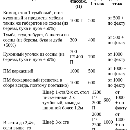
/пассаж.
1 этаж
этаж
(П)
Комод, стол 1 тумбовый, стол
кухонный и предметы мебели
от 500 +
1000 Г
500
таких же габаритов из сосны (из
по факту
березы, бука и дуба +50%)
Тумба, стул, табурет, банкетка из
от 500 +
сосны (из березы, бука и дуба
300
400
по факту
+50%)
700
Кухонный уголок из сосны (из
от 1000 +
Г/1400
700
березы, бука и дуба +50%)
по факту
П
от 1000 +
ПМ каркасный
1000
500
по факту
ПМ бескаркасный (решетка в
от 1000 +
1000
600
сборе всегда, поэтому поэтажно)
по факту
Шкаф 1-ств/2-х ст, стол
1200
от
письменный 2-х
Г /
1000
600
тумбовый, комоды
2000
+ по
шириной более 1,2м
П
факту
2000
от
Г /
1400
Шкаф 3-х ств
1000
Высота до 2,4м,
2500
+ по
если выше, то
П
факту