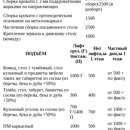
Сборка кровати с 2-мя подкроватными
сборе)/2500 (в
ящиками на направляющих
разборе)
Сборка кровати с ортопедическим
1500
основание на металлокаркасе
Частичная сборка письменного стола
2500
Крепление зеркала к дамскому столу
1000
(комоду)
Лифт
Нет
Частный
груз. (Г)
ПОДЪЁМ
лифта,за
дом,за 1
/пассаж.
1 этаж
этаж
(П)
Комод, стол 1 тумбовый, стол
кухонный и предметы мебели
от 500 +
1000 Г
500
таких же габаритов из сосны (из
по факту
березы, бука и дуба +50%)
Тумба, стул, табурет, банкетка из
от 500 +
сосны (из березы, бука и дуба
300
400
по факту
+50%)
700
Кухонный уголок из сосны (из
от 1000 +
Г/1400
700
березы, бука и дуба +50%)
по факту
П
от 1000 +
ПМ каркасный
1000
500
по факту