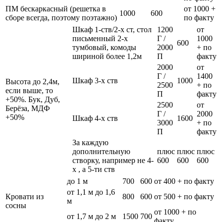
ПМ бескаркасный (решетка в
от 1000 +
1000
600
сборе всегда, поэтому поэтажно)
по факту
Шкаф 1-ств/2-х ст, стол
1200
от
письменный 2-х
Г /
1000
600
тумбовый, комоды
2000
+ по
шириной более 1,2м
П
факту
2000
от
Г /
1400
Шкаф 3-х ств
1000
Высота до 2,4м,
2500
+ по
если выше, то
П
факту
+50%. Бук, Дуб,
2500
от
Берёза, МДФ
Г /
2000
+50%
Шкаф 4-х ств
1600
3000
+ по
П
факту
За каждую
дополнительную
плюс
плюс
плюс
створку, например не 4-
600
600
600
х , а 5-ти ств
до 1 м
700
600
от 400 + по факту
от 1,1 м до 1,6
Кровати из
800
600
от 500 + по факту
м
сосны
от 1000 + по
от 1,7 м до 2 м
1500
700
факту