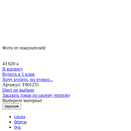
Фото от покупателей:
43 620
a
В корзину
Купить в 1 клик
Хочу купить, но нужно...
Артикул:
Т001255
Цвет не выбран
Заказать товар по своему чертежу
Выберите материал
береза
▾
сосна
береза
бук