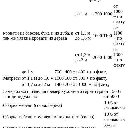
от
1000
до 1 м
1300
1000
+ по
факту
от
кровати из березы, бука и из дуба, а
от 1,1 м
1100
1600
1100
так же мягкие кровати из дерева
до 1,6 м
+ по
факту
от
от 1,7 м
1300
2000
1300
до 2 м
+ по
факту
до 1 м
700
400
от 400 + по факту
Матрасы
от 1,1 м до 1,6 м
1000
500
от 800 + по факту
от 1,7 м до 2 м
1400
700
от 1000 + по факту
Замер одного изделия / замер кухонного гарнитура
от 1500 /
– индивидуально
от 5000
10% от
Сборка мебели (сосна, береза)
стоимости
10% от
Сборка мебели с эмалевым покрытием (сосна)
стоимости
8% от