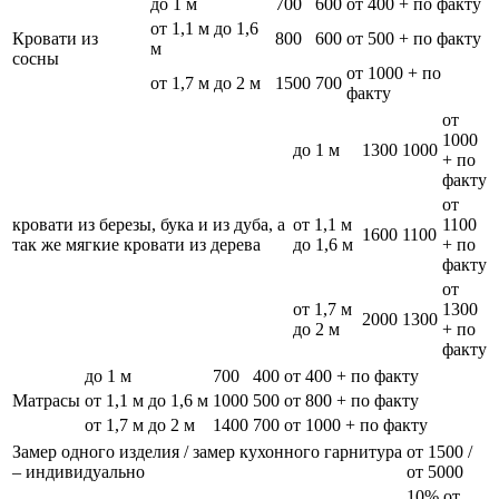
до 1 м
700
600
от 400 + по факту
от 1,1 м до 1,6
Кровати из
800
600
от 500 + по факту
м
сосны
от 1000 + по
от 1,7 м до 2 м
1500
700
факту
от
1000
до 1 м
1300
1000
+ по
факту
от
кровати из березы, бука и из дуба, а
от 1,1 м
1100
1600
1100
так же мягкие кровати из дерева
до 1,6 м
+ по
факту
от
от 1,7 м
1300
2000
1300
до 2 м
+ по
факту
до 1 м
700
400
от 400 + по факту
Матрасы
от 1,1 м до 1,6 м
1000
500
от 800 + по факту
от 1,7 м до 2 м
1400
700
от 1000 + по факту
Замер одного изделия / замер кухонного гарнитура
от 1500 /
– индивидуально
от 5000
10% от