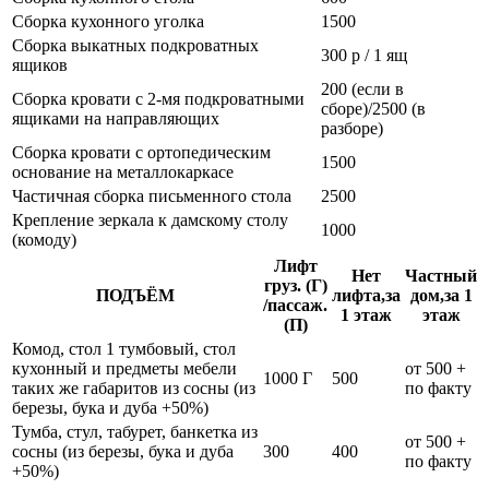
Сборка кухонного уголка
1500
Сборка выкатных подкроватных
300 р / 1 ящ
ящиков
200 (если в
Сборка кровати с 2-мя подкроватными
сборе)/2500 (в
ящиками на направляющих
разборе)
Сборка кровати с ортопедическим
1500
основание на металлокаркасе
Частичная сборка письменного стола
2500
Крепление зеркала к дамскому столу
1000
(комоду)
Лифт
Нет
Частный
груз. (Г)
ПОДЪЁМ
лифта,за
дом,за 1
/пассаж.
1 этаж
этаж
(П)
Комод, стол 1 тумбовый, стол
кухонный и предметы мебели
от 500 +
1000 Г
500
таких же габаритов из сосны (из
по факту
березы, бука и дуба +50%)
Тумба, стул, табурет, банкетка из
от 500 +
сосны (из березы, бука и дуба
300
400
по факту
+50%)