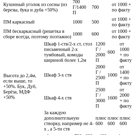
700
Кухонный уголок из сосны (из
от 1000 +
Г/1400
700
березы, бука и дуба +50%)
по факту
П
от 1000 +
ПМ каркасный
1000
500
по факту
ПМ бескаркасный (решетка в
от 1000 +
1000
600
сборе всегда, поэтому поэтажно)
по факту
Шкаф 1-ств/2-х ст, стол
1200
от
письменный 2-х
Г /
1000
600
тумбовый, комоды
2000
+ по
шириной более 1,2м
П
факту
2000
от
Г /
1400
Шкаф 3-х ств
1000
Высота до 2,4м,
2500
+ по
если выше, то
П
факту
+50%. Бук, Дуб,
2500
от
Берёза, МДФ
Г /
2000
+50%
Шкаф 4-х ств
1600
3000
+ по
П
факту
За каждую
дополнительную
плюс
плюс
плюс
створку, например не 4-
600
600
600
х , а 5-ти ств