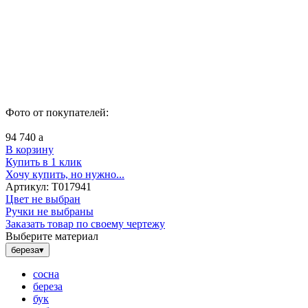
Фото от покупателей:
94 740
a
В корзину
Купить в 1 клик
Хочу купить, но нужно...
Артикул:
Т017941
Цвет не выбран
Ручки не выбраны
Заказать товар по своему чертежу
Выберите материал
береза
▾
сосна
береза
бук