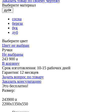
Заказать товар по своему чертежу
Выберите материал
дуб
▾
сосна
береза
бук
дуб
Выберите цвет
Цвет не выбран
Ручки
Не выбраны
243 900
a
В корзину
Срок изготовления:
10-15 рабочих дней
Гарантия:
12 месяцев
Задать вопрос по товару
Заказать консультацию
Это бесплатно!
Размер:
243900
a
2200x1350x550