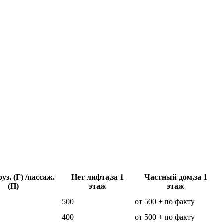
уз. (Г) /пассаж.
Нет лифта,за 1
Частный дом,за 1
(П)
этаж
этаж
500
от 500 + по факту
400
от 500 + по факту