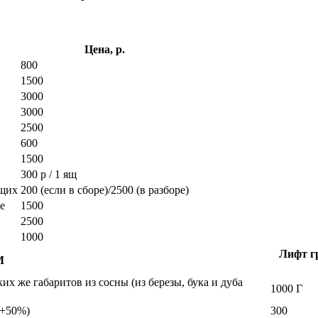
Цена, р.
800
1500
3000
3000
2500
600
1500
300 р / 1 ящ
ющих
200 (если в сборе)/2500 (в разборе)
е
1500
2500
1000
Лифт гр
М
х же габаритов из сосны (из березы, бука и дуба
1000 Г
а +50%)
300