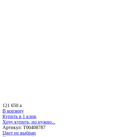
121 650
a
В корзину
Купить в 1 клик
Хочу купить, но нужно...
Артикул:
Т00408787
Цвет не выбран