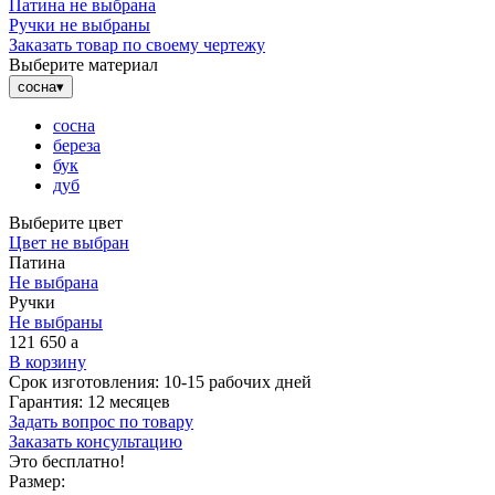
Патина не выбрана
Ручки не выбраны
Заказать товар по своему чертежу
Выберите материал
сосна
▾
сосна
береза
бук
дуб
Выберите цвет
Цвет не выбран
Патина
Не выбрана
Ручки
Не выбраны
121 650
a
В корзину
Срок изготовления:
10-15 рабочих дней
Гарантия:
12 месяцев
Задать вопрос по товару
Заказать консультацию
Это бесплатно!
Размер: