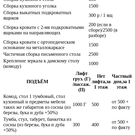
Сборка кухонного уголка
1500
Сборка выкатных подкроватных
300 р / 1 ящ
ящиков
200 (если в
Сборка кровати с 2-мя подкроватными
сборе)/2500 (в
ящиками на направляющих
разборе)
Сборка кровати с ортопедическим
1500
основание на металлокаркасе
Частичная сборка письменного стола
2500
Крепление зеркала к дамскому столу
1000
(комоду)
Лифт
Нет
Частный
груз. (Г)
ПОДЪЁМ
лифта,за
дом,за 1
/пассаж.
1 этаж
этаж
(П)
Комод, стол 1 тумбовый, стол
кухонный и предметы мебели
от 500 +
1000 Г
500
таких же габаритов из сосны (из
по факту
березы, бука и дуба +50%)
Тумба, стул, табурет, банкетка из
от 500 +
сосны (из березы, бука и дуба
300
400
по факту
+50%)