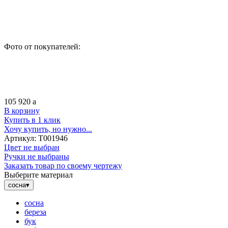
Фото от покупателей:
105 920
a
В корзину
Купить в 1 клик
Хочу купить, но нужно...
Артикул:
Т001946
Цвет не выбран
Ручки не выбраны
Заказать товар по своему чертежу
Выберите материал
сосна
▾
сосна
береза
бук