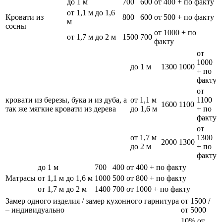
до 1 м
700
600
от 400 + по факту
от 1,1 м до 1,6
Кровати из
800
600
от 500 + по факту
м
сосны
от 1000 + по
от 1,7 м до 2 м
1500
700
факту
от
1000
до 1 м
1300
1000
+ по
факту
от
кровати из березы, бука и из дуба, а
от 1,1 м
1100
1600
1100
так же мягкие кровати из дерева
до 1,6 м
+ по
факту
от
от 1,7 м
1300
2000
1300
до 2 м
+ по
факту
до 1 м
700
400
от 400 + по факту
Матрасы
от 1,1 м до 1,6 м
1000
500
от 800 + по факту
от 1,7 м до 2 м
1400
700
от 1000 + по факту
Замер одного изделия / замер кухонного гарнитура
от 1500 /
– индивидуально
от 5000
10% от