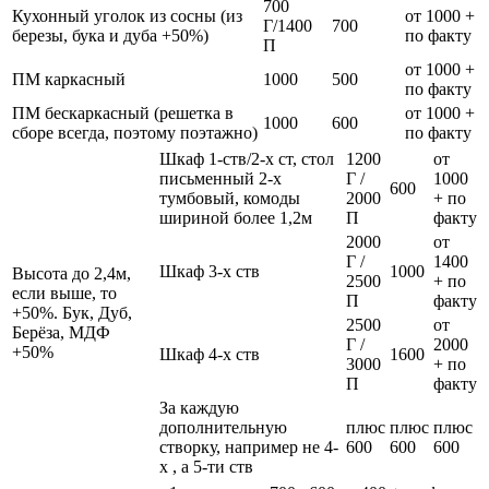
700
Кухонный уголок из сосны (из
от 1000 +
Г/1400
700
березы, бука и дуба +50%)
по факту
П
от 1000 +
ПМ каркасный
1000
500
по факту
ПМ бескаркасный (решетка в
от 1000 +
1000
600
сборе всегда, поэтому поэтажно)
по факту
Шкаф 1-ств/2-х ст, стол
1200
от
письменный 2-х
Г /
1000
600
тумбовый, комоды
2000
+ по
шириной более 1,2м
П
факту
2000
от
Г /
1400
Шкаф 3-х ств
1000
Высота до 2,4м,
2500
+ по
если выше, то
П
факту
+50%. Бук, Дуб,
2500
от
Берёза, МДФ
Г /
2000
+50%
Шкаф 4-х ств
1600
3000
+ по
П
факту
За каждую
дополнительную
плюс
плюс
плюс
створку, например не 4-
600
600
600
х , а 5-ти ств