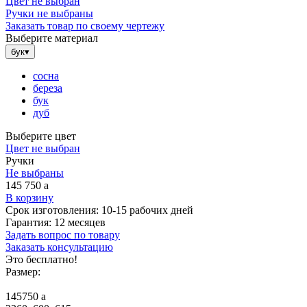
Цвет не выбран
Ручки не выбраны
Заказать товар по своему чертежу
Выберите материал
бук
▾
сосна
береза
бук
дуб
Выберите цвет
Цвет не выбран
Ручки
Не выбраны
145 750
a
В корзину
Срок изготовления:
10-15 рабочих дней
Гарантия:
12 месяцев
Задать вопрос по товару
Заказать консультацию
Это бесплатно!
Размер:
145750
a