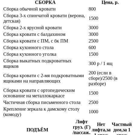
СБОРКА
Цена, р.
Сборка обычной кровати
800
Сборка 3-х спинчатой кровати (верона,
1500
детская)
Сборка 2-х ярусной кровати
3000
Сборка кровати с балдахином
3000
Сборка кровати с ПМ, с бк ПМ
2500
Сборка кухонного стола
600
Сборка кухонного уголка
1500
Сборка выкатных подкроватных
300 р / 1 ящ
ящиков
200 (если в
Сборка кровати с 2-мя подкроватными
сборе)/2500 (в
ящиками на направляющих
разборе)
Сборка кровати с ортопедическим
1500
основание на металлокаркасе
Частичная сборка письменного стола
2500
Крепление зеркала к дамскому столу
1000
(комоду)
Лифт
Нет
Частный
груз. (Г)
ПОДЪЁМ
лифта,за
дом,за 1
/пассаж.