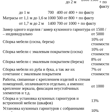
до 2 м
+ по
факту
до 1 м
700
400
от 400 + по факту
Матрасы
от 1,1 м до 1,6 м
1000
500
от 800 + по факту
от 1,7 м до 2 м
1400
700
от 1000 + по факту
Замер одного изделия / замер кухонного гарнитура
от 1500 /
– индивидуально
от 5000
10% от
Сборка мебели (сосна, береза)
стоимости
10% от
Сборка мебели с эмалевым покрытием (сосна)
стоимости
8% от
Сборка мебели с эмалевым покрытием (береза)
стоимости
Сборка мебели из дуба и бука, а так же их
7% от
сочетание с эмалевым покрытием
стоимости
Работы, связанные с креплением изделий к стенам
помещений, оплачиваются отдельно, а именно:
от 1000
крепление зеркала, фиксация неустойчивых
элементов и т.д.
Сборка и установка кухонных гарнитуров и
13%
встроенной мебели (шкафов)
Установка кухонных гарнитуров с собранными
10%