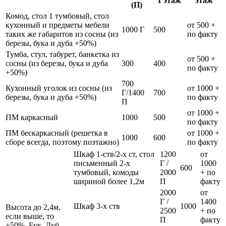
1 этаж
этаж
(П)
Комод, стол 1 тумбовый, стол
кухонный и предметы мебели
от 500 +
1000 Г
500
таких же габаритов из сосны (из
по факту
березы, бука и дуба +50%)
Тумба, стул, табурет, банкетка из
от 500 +
сосны (из березы, бука и дуба
300
400
по факту
+50%)
700
Кухонный уголок из сосны (из
от 1000 +
Г/1400
700
березы, бука и дуба +50%)
по факту
П
от 1000 +
ПМ каркасный
1000
500
по факту
ПМ бескаркасный (решетка в
от 1000 +
1000
600
сборе всегда, поэтому поэтажно)
по факту
Шкаф 1-ств/2-х ст, стол
1200
от
письменный 2-х
Г /
1000
600
тумбовый, комоды
2000
+ по
шириной более 1,2м
П
факту
2000
от
Г /
1400
Шкаф 3-х ств
1000
Высота до 2,4м,
2500
+ по
если выше, то
П
факту
+50%. Бук, Дуб,