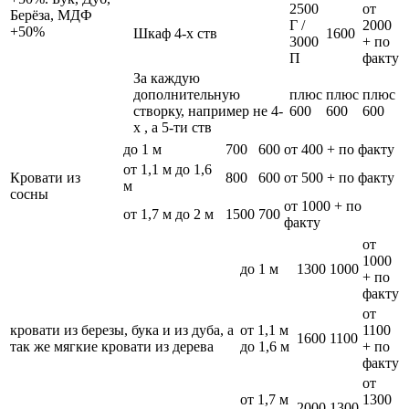
2500
от
Берёза, МДФ
Г /
2000
+50%
Шкаф 4-х ств
1600
3000
+ по
П
факту
За каждую
дополнительную
плюс
плюс
плюс
створку, например не 4-
600
600
600
х , а 5-ти ств
до 1 м
700
600
от 400 + по факту
от 1,1 м до 1,6
Кровати из
800
600
от 500 + по факту
м
сосны
от 1000 + по
от 1,7 м до 2 м
1500
700
факту
от
1000
до 1 м
1300
1000
+ по
факту
от
кровати из березы, бука и из дуба, а
от 1,1 м
1100
1600
1100
так же мягкие кровати из дерева
до 1,6 м
+ по
факту
от
от 1,7 м
1300
2000
1300