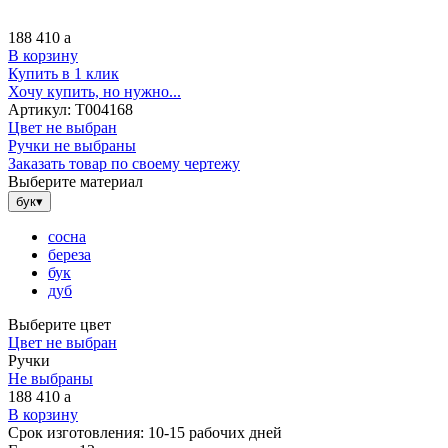
188 410
a
В корзину
Купить в 1 клик
Хочу купить, но нужно...
Артикул:
Т004168
Цвет не выбран
Ручки не выбраны
Заказать товар по своему чертежу
Выберите материал
бук
▾
сосна
береза
бук
дуб
Выберите цвет
Цвет не выбран
Ручки
Не выбраны
188 410
a
В корзину
Срок изготовления:
10-15 рабочих дней