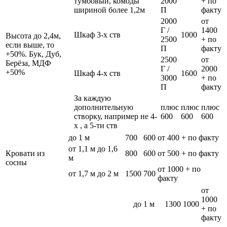
тумбовый, комоды
2000
+ по
шириной более 1,2м
П
факту
2000
от
Г /
1400
Шкаф 3-х ств
1000
Высота до 2,4м,
2500
+ по
если выше, то
П
факту
+50%. Бук, Дуб,
2500
от
Берёза, МДФ
Г /
2000
+50%
Шкаф 4-х ств
1600
3000
+ по
П
факту
За каждую
дополнительную
плюс
плюс
плюс
створку, например не 4-
600
600
600
х , а 5-ти ств
до 1 м
700
600
от 400 + по факту
от 1,1 м до 1,6
Кровати из
800
600
от 500 + по факту
м
сосны
от 1000 + по
от 1,7 м до 2 м
1500
700
факту
от
1000
до 1 м
1300
1000
+ по
факту