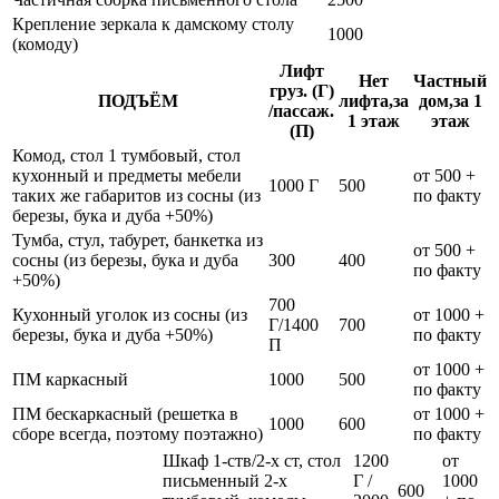
Крепление зеркала к дамскому столу
1000
(комоду)
Лифт
Нет
Частный
груз. (Г)
ПОДЪЁМ
лифта,за
дом,за 1
/пассаж.
1 этаж
этаж
(П)
Комод, стол 1 тумбовый, стол
кухонный и предметы мебели
от 500 +
1000 Г
500
таких же габаритов из сосны (из
по факту
березы, бука и дуба +50%)
Тумба, стул, табурет, банкетка из
от 500 +
сосны (из березы, бука и дуба
300
400
по факту
+50%)
700
Кухонный уголок из сосны (из
от 1000 +
Г/1400
700
березы, бука и дуба +50%)
по факту
П
от 1000 +
ПМ каркасный
1000
500
по факту
ПМ бескаркасный (решетка в
от 1000 +
1000
600
сборе всегда, поэтому поэтажно)
по факту
Шкаф 1-ств/2-х ст, стол
1200
от
письменный 2-х
Г /
1000
600