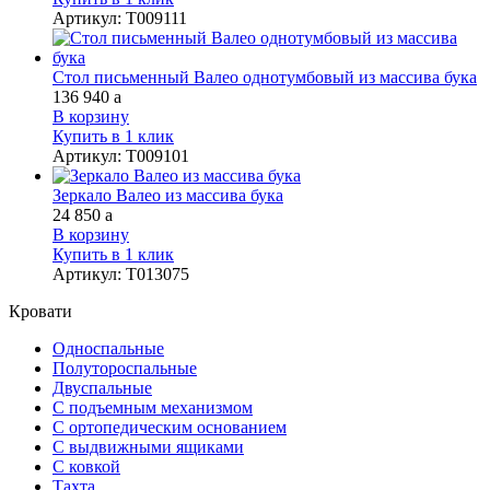
Артикул
:
Т009111
Стол письменный Валео однотумбовый из массива бука
136 940
a
В корзину
Купить в 1 клик
Артикул
:
Т009101
Зеркало Валео из массива бука
24 850
a
В корзину
Купить в 1 клик
Артикул
:
Т013075
Кровати
Односпальные
Полутороспальные
Двуспальные
С подъемным механизмом
С ортопедическим основанием
С выдвижными ящиками
С ковкой
Тахта