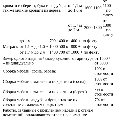
от
кровати из березы, бука и из дуба, а
от 1,1 м
1100
1600
1100
так же мягкие кровати из дерева
до 1,6 м
+ по
факту
от
от 1,7 м
1300
2000
1300
до 2 м
+ по
факту
до 1 м
700
400
от 400 + по факту
Матрасы
от 1,1 м до 1,6 м
1000
500
от 800 + по факту
от 1,7 м до 2 м
1400
700
от 1000 + по факту
Замер одного изделия / замер кухонного гарнитура
от 1500 /
– индивидуально
от 5000
10% от
Сборка мебели (сосна, береза)
стоимости
10% от
Сборка мебели с эмалевым покрытием (сосна)
стоимости
8% от
Сборка мебели с эмалевым покрытием (береза)
стоимости
Сборка мебели из дуба и бука, а так же их
7% от
сочетание с эмалевым покрытием
стоимости
Работы, связанные с креплением изделий к стенам
помещений, оплачиваются отдельно, а именно: