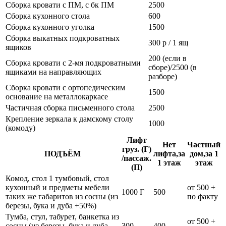
Сборка кровати с ПМ, с бк ПМ
2500
Сборка кухонного стола
600
Сборка кухонного уголка
1500
Сборка выкатных подкроватных
300 р / 1 ящ
ящиков
200 (если в
Сборка кровати с 2-мя подкроватными
сборе)/2500 (в
ящиками на направляющих
разборе)
Сборка кровати с ортопедическим
1500
основание на металлокаркасе
Частичная сборка письменного стола
2500
Крепление зеркала к дамскому столу
1000
(комоду)
Лифт
Нет
Частный
груз. (Г)
ПОДЪЁМ
лифта,за
дом,за 1
/пассаж.
1 этаж
этаж
(П)
Комод, стол 1 тумбовый, стол
кухонный и предметы мебели
от 500 +
1000 Г
500
таких же габаритов из сосны (из
по факту
березы, бука и дуба +50%)
Тумба, стул, табурет, банкетка из
от 500 +
сосны (из березы, бука и дуба
300
400