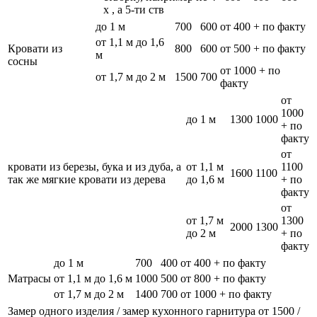
х , а 5-ти ств
до 1 м
700
600
от 400 + по факту
от 1,1 м до 1,6
Кровати из
800
600
от 500 + по факту
м
сосны
от 1000 + по
от 1,7 м до 2 м
1500
700
факту
от
1000
до 1 м
1300
1000
+ по
факту
от
кровати из березы, бука и из дуба, а
от 1,1 м
1100
1600
1100
так же мягкие кровати из дерева
до 1,6 м
+ по
факту
от
от 1,7 м
1300
2000
1300
до 2 м
+ по
факту
до 1 м
700
400
от 400 + по факту
Матрасы
от 1,1 м до 1,6 м
1000
500
от 800 + по факту
от 1,7 м до 2 м
1400
700
от 1000 + по факту
Замер одного изделия / замер кухонного гарнитура
от 1500 /