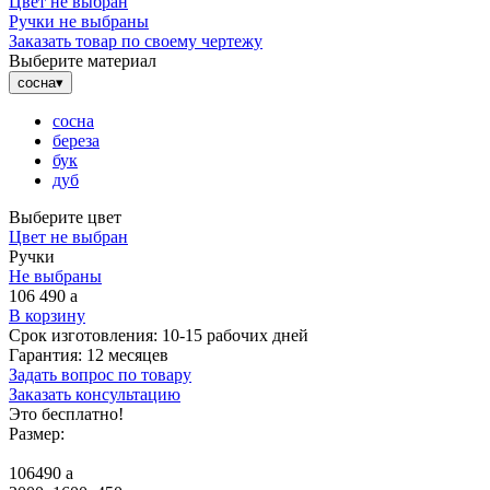
Цвет не выбран
Ручки не выбраны
Заказать товар по своему чертежу
Выберите материал
сосна
▾
сосна
береза
бук
дуб
Выберите цвет
Цвет не выбран
Ручки
Не выбраны
106 490
a
В корзину
Срок изготовления:
10-15 рабочих дней
Гарантия:
12 месяцев
Задать вопрос по товару
Заказать консультацию
Это бесплатно!
Размер:
106490
a