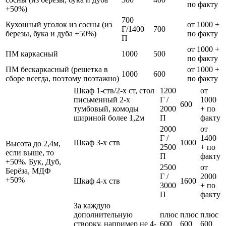
по факту
+50%)
700
Кухонный уголок из сосны (из
от 1000 +
Г/1400
700
березы, бука и дуба +50%)
по факту
П
от 1000 +
ПМ каркасный
1000
500
по факту
ПМ бескаркасный (решетка в
от 1000 +
1000
600
сборе всегда, поэтому поэтажно)
по факту
Шкаф 1-ств/2-х ст, стол
1200
от
письменный 2-х
Г /
1000
600
тумбовый, комоды
2000
+ по
шириной более 1,2м
П
факту
2000
от
Г /
1400
Шкаф 3-х ств
1000
Высота до 2,4м,
2500
+ по
если выше, то
П
факту
+50%. Бук, Дуб,
2500
от
Берёза, МДФ
Г /
2000
+50%
Шкаф 4-х ств
1600
3000
+ по
П
факту
За каждую
дополнительную
плюс
плюс
плюс
створку, например не 4-
600
600
600