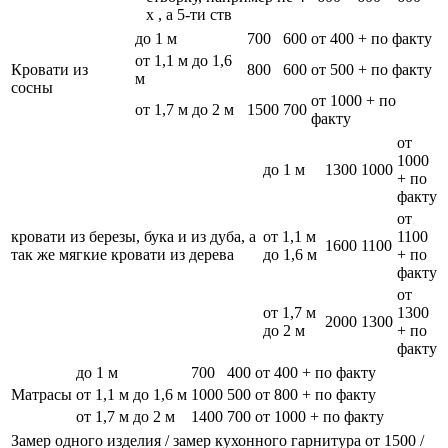
х , а 5-ти ств
до 1 м
700
600
от 400 + по факту
от 1,1 м до 1,6
Кровати из
800
600
от 500 + по факту
м
сосны
от 1000 + по
от 1,7 м до 2 м
1500
700
факту
от
1000
до 1 м
1300
1000
+ по
факту
от
кровати из березы, бука и из дуба, а
от 1,1 м
1100
1600
1100
так же мягкие кровати из дерева
до 1,6 м
+ по
факту
от
от 1,7 м
1300
2000
1300
до 2 м
+ по
факту
до 1 м
700
400
от 400 + по факту
Матрасы
от 1,1 м до 1,6 м
1000
500
от 800 + по факту
от 1,7 м до 2 м
1400
700
от 1000 + по факту
Замер одного изделия / замер кухонного гарнитура
от 1500 /