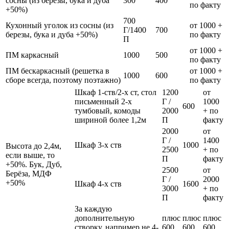
сосны (из березы, бука и дуба
300
400
по факту
+50%)
700
Кухонный уголок из сосны (из
от 1000 +
Г/1400
700
березы, бука и дуба +50%)
по факту
П
от 1000 +
ПМ каркасный
1000
500
по факту
ПМ бескаркасный (решетка в
от 1000 +
1000
600
сборе всегда, поэтому поэтажно)
по факту
Шкаф 1-ств/2-х ст, стол
1200
от
письменный 2-х
Г /
1000
600
тумбовый, комоды
2000
+ по
шириной более 1,2м
П
факту
2000
от
Г /
1400
Шкаф 3-х ств
1000
Высота до 2,4м,
2500
+ по
если выше, то
П
факту
+50%. Бук, Дуб,
2500
от
Берёза, МДФ
Г /
2000
+50%
Шкаф 4-х ств
1600
3000
+ по
П
факту
За каждую
дополнительную
плюс
плюс
плюс
створку, например не 4-
600
600
600