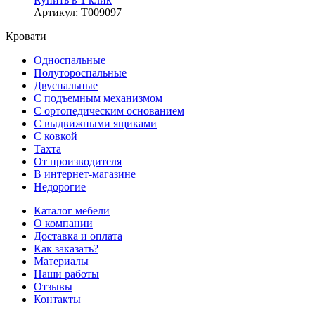
Артикул
:
Т009097
Кровати
Односпальные
Полутороспальные
Двуспальные
С подъемным механизмом
С ортопедическим основанием
С выдвижными ящиками
С ковкой
Тахта
От производителя
В интернет-магазине
Недорогие
Каталог мебели
О компании
Доставка и оплата
Как заказать?
Материалы
Наши работы
Отзывы
Контакты