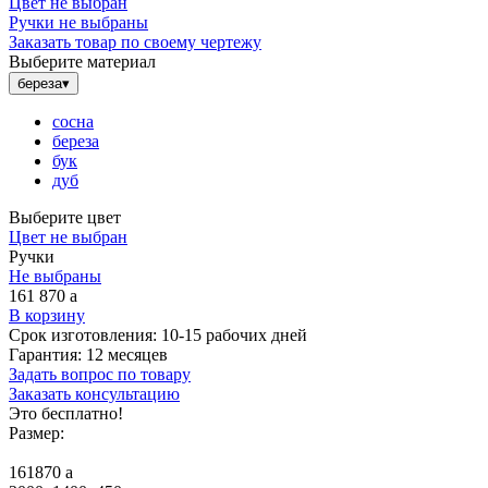
Цвет не выбран
Ручки не выбраны
Заказать товар по своему чертежу
Выберите материал
береза
▾
сосна
береза
бук
дуб
Выберите цвет
Цвет не выбран
Ручки
Не выбраны
161 870
a
В корзину
Срок изготовления:
10-15 рабочих дней
Гарантия:
12 месяцев
Задать вопрос по товару
Заказать консультацию
Это бесплатно!
Размер:
161870
a