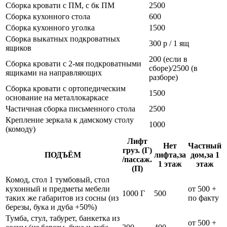
Сборка кровати с ПМ, с бк ПМ
2500
Сборка кухонного стола
600
Сборка кухонного уголка
1500
Сборка выкатных подкроватных
300 р / 1 ящ
ящиков
200 (если в
Сборка кровати с 2-мя подкроватными
сборе)/2500 (в
ящиками на направляющих
разборе)
Сборка кровати с ортопедическим
1500
основание на металлокаркасе
Частичная сборка письменного стола
2500
Крепление зеркала к дамскому столу
1000
(комоду)
Лифт
Нет
Частный
груз. (Г)
ПОДЪЁМ
лифта,за
дом,за 1
/пассаж.
1 этаж
этаж
(П)
Комод, стол 1 тумбовый, стол
кухонный и предметы мебели
от 500 +
1000 Г
500
таких же габаритов из сосны (из
по факту
березы, бука и дуба +50%)
Тумба, стул, табурет, банкетка из
от 500 +