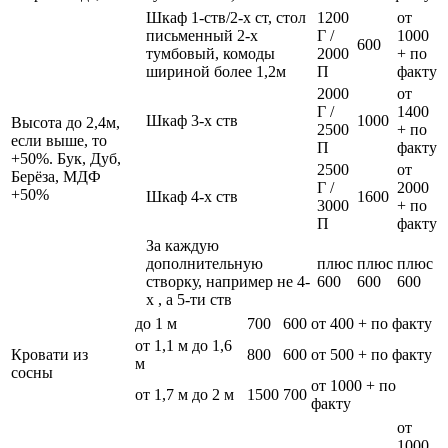
Шкаф 1-ств/2-х ст, стол
1200
от
письменный 2-х
Г /
1000
600
тумбовый, комоды
2000
+ по
шириной более 1,2м
П
факту
2000
от
Г /
1400
Шкаф 3-х ств
1000
Высота до 2,4м,
2500
+ по
если выше, то
П
факту
+50%. Бук, Дуб,
2500
от
Берёза, МДФ
Г /
2000
+50%
Шкаф 4-х ств
1600
3000
+ по
П
факту
За каждую
дополнительную
плюс
плюс
плюс
створку, например не 4-
600
600
600
х , а 5-ти ств
до 1 м
700
600
от 400 + по факту
от 1,1 м до 1,6
Кровати из
800
600
от 500 + по факту
м
сосны
от 1000 + по
от 1,7 м до 2 м
1500
700
факту
от
1000