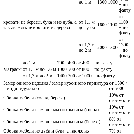
до 1 м
1300
1000
+ по
факту
от
кровати из березы, бука и из дуба, а
от 1,1 м
1100
1600
1100
так же мягкие кровати из дерева
до 1,6 м
+ по
факту
от
от 1,7 м
1300
2000
1300
до 2 м
+ по
факту
до 1 м
700
400
от 400 + по факту
Матрасы
от 1,1 м до 1,6 м
1000
500
от 800 + по факту
от 1,7 м до 2 м
1400
700
от 1000 + по факту
Замер одного изделия / замер кухонного гарнитура
от 1500 /
– индивидуально
от 5000
10% от
Сборка мебели (сосна, береза)
стоимости
10% от
Сборка мебели с эмалевым покрытием (сосна)
стоимости
8% от
Сборка мебели с эмалевым покрытием (береза)
стоимости
Сборка мебели из дуба и бука, а так же их
7% от