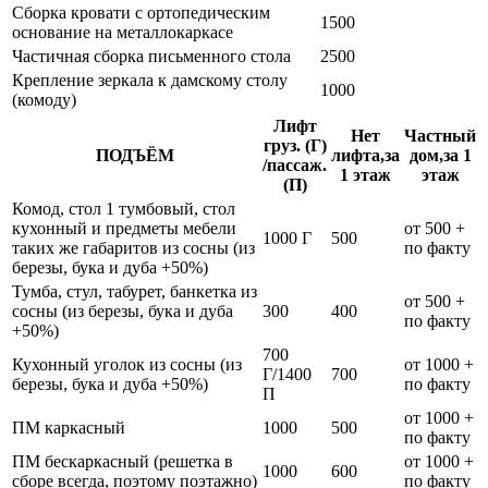
Сборка кровати с ортопедическим
1500
основание на металлокаркасе
Частичная сборка письменного стола
2500
Крепление зеркала к дамскому столу
1000
(комоду)
Лифт
Нет
Частный
груз. (Г)
ПОДЪЁМ
лифта,за
дом,за 1
/пассаж.
1 этаж
этаж
(П)
Комод, стол 1 тумбовый, стол
кухонный и предметы мебели
от 500 +
1000 Г
500
таких же габаритов из сосны (из
по факту
березы, бука и дуба +50%)
Тумба, стул, табурет, банкетка из
от 500 +
сосны (из березы, бука и дуба
300
400
по факту
+50%)
700
Кухонный уголок из сосны (из
от 1000 +
Г/1400
700
березы, бука и дуба +50%)
по факту
П
от 1000 +
ПМ каркасный
1000
500
по факту
ПМ бескаркасный (решетка в
от 1000 +
1000
600
сборе всегда, поэтому поэтажно)
по факту