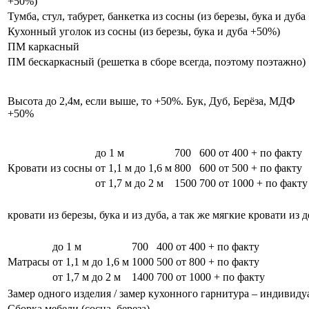
+50%)
Тумба, стул, табурет, банкетка из сосны (из березы, бука и дуб
Кухонный уголок из сосны (из березы, бука и дуба +50%)
ПМ каркасный
ПМ бескаркасный (решетка в сборе всегда, поэтому поэтажно)
Высота до 2,4м, если выше, то +50%. Бук, Дуб, Берёза, МДФ
+50%
до 1 м
700
600
от 400 + по факту
Кровати из сосны
от 1,1 м до 1,6 м
800
600
от 500 + по факту
от 1,7 м до 2 м
1500
700
от 1000 + по факту
кровати из березы, бука и из дуба, а так же мягкие кровати из 
до 1 м
700
400
от 400 + по факту
Матрасы
от 1,1 м до 1,6 м
1000
500
от 800 + по факту
от 1,7 м до 2 м
1400
700
от 1000 + по факту
Замер одного изделия / замер кухонного гарнитура – индивиду
Сборка мебели (сосна, береза)