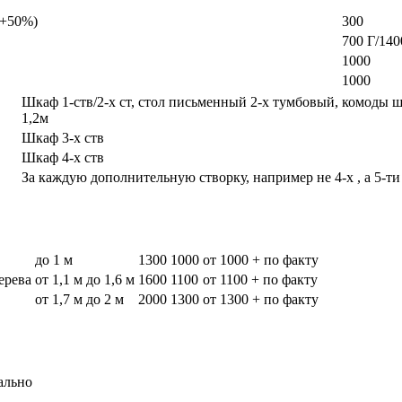
а +50%)
300
700 Г/140
1000
1000
Шкаф 1-ств/2-х ст, стол письменный 2-х тумбовый, комоды 
1,2м
Шкаф 3-х ств
Шкаф 4-х ств
За каждую дополнительную створку, например не 4-х , а 5-ти
до 1 м
1300
1000
от 1000 + по факту
дерева
от 1,1 м до 1,6 м
1600
1100
от 1100 + по факту
от 1,7 м до 2 м
2000
1300
от 1300 + по факту
ально