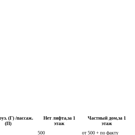
уз. (Г) /пассаж.
Нет лифта,за 1
Частный дом,за 1
(П)
этаж
этаж
500
от 500 + по факту