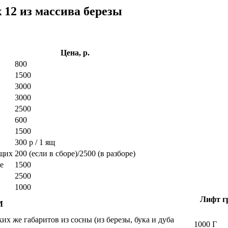
 12 из массива березы
Цена, р.
800
1500
3000
3000
2500
600
1500
300 р / 1 ящ
ющих
200 (если в сборе)/2500 (в разборе)
е
1500
2500
1000
Лифт гр
М
х же габаритов из сосны (из березы, бука и дуба
1000 Г