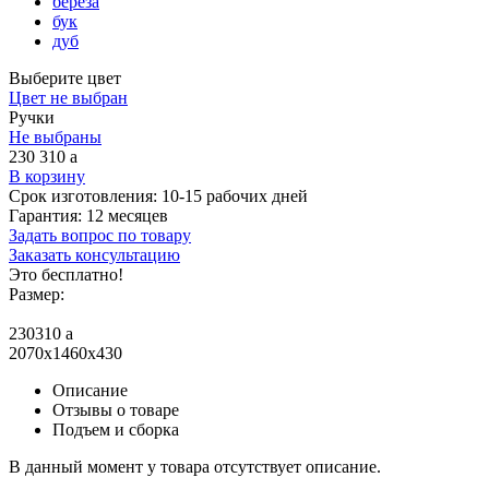
береза
бук
дуб
Выберите цвет
Цвет не выбран
Ручки
Не выбраны
230 310
a
В корзину
Срок изготовления:
10-15 рабочих дней
Гарантия:
12 месяцев
Задать вопрос по товару
Заказать консультацию
Это бесплатно!
Размер:
230310
a
2070x1460x430
Описание
Отзывы о товаре
Подъем и сборка
В данный момент у товара отсутствует описание.